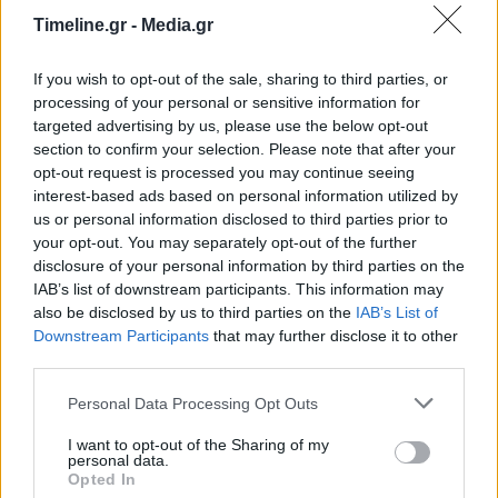
το έχουν πολλοί άνθρωποι, αλλά για κάποιο λόγο
Timeline.gr -
Media.gr
να μην είναι ενεργοποιημένο. Απλώς δεν
If you wish to opt-out of the sale, sharing to third parties, or
γνωρίζουμε ακόμη», ανέφερε.
processing of your personal or sensitive information for
targeted advertising by us, please use the below opt-out
Έως σήμερα υπάρχουν ορισμένες νέου τύπου
section to confirm your selection. Please note that after your
opt-out request is processed you may continue seeing
αντικαρκινικές ανοσοθεραπείες, όπως οι CAR-T
interest-based ads based on personal information utilized by
us or personal information disclosed to third parties prior to
και TCR-T, αλλά έχουν σχετική
your opt-out. You may separately opt-out of the further
αποτελεσματικότητα μόνο σε λίγα είδη καρκίνου,
disclosure of your personal information by third parties on the
IAB’s list of downstream participants. This information may
ιδίως στη λευχαιμία, ενώ δεν έχουν ιδιαίτερα
also be disclosed by us to third parties on the
IAB’s List of
οφέλη για τους συμπαγείς όγκους, που είναι και
Downstream Participants
that may further disclose it to other
third parties.
συχνότεροι. Επίσης είναι αρκετά
Personal Data Processing Opt Outs
εξατομικευμένες θεραπείες, πράγμα που
I want to opt-out of the Sharing of my
αποτελεί πλεονέκτημα όσον αφορά την
personal data.
Opted In
καταλληλότητα τους για συγκεκριμένα άτομα,