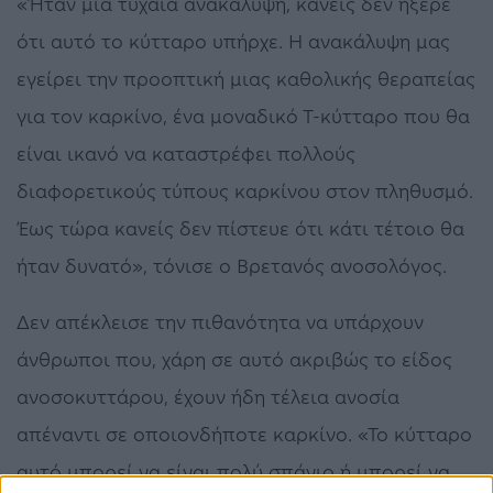
«Ήταν μια τυχαία ανακάλυψη, κανείς δεν ήξερε
ότι αυτό το κύτταρο υπήρχε. Η ανακάλυψη μας
εγείρει την προοπτική μιας καθολικής θεραπείας
για τον καρκίνο, ένα μοναδικό Τ-κύτταρο που θα
είναι ικανό να καταστρέφει πολλούς
διαφορετικούς τύπους καρκίνου στον πληθυσμό.
Έως τώρα κανείς δεν πίστευε ότι κάτι τέτοιο θα
ήταν δυνατό», τόνισε ο Βρετανός ανοσολόγος.
Δεν απέκλεισε την πιθανότητα να υπάρχουν
άνθρωποι που, χάρη σε αυτό ακριβώς το είδος
ανοσοκυττάρου, έχουν ήδη τέλεια ανοσία
απέναντι σε οποιονδήποτε καρκίνο. «Το κύτταρο
αυτό μπορεί να είναι πολύ σπάνιο ή μπορεί να