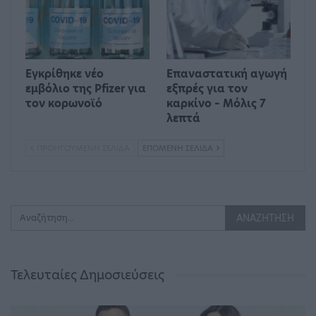
Εγκρίθηκε νέο
Επαναστατική αγωγή
εμβόλιο της Pfizer για
εξπρές για τον
τον κορωνοϊό
καρκίνο – Μόλις 7
λεπτά
ΠΡΟΗΓΟΎΜΕΝΗ ΣΕΛΊΔΑ
ΕΠΌΜΕΝΗ ΣΕΛΊΔΑ
Τελευταίες Δημοσιεύσεις