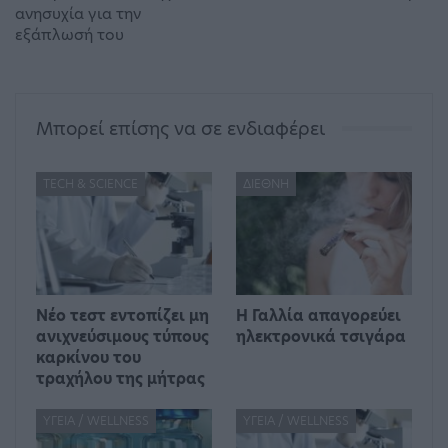
ανησυχία για την
εξάπλωσή του
Μπορεί επίσης να σε ενδιαφέρει
TECH & SCIENCE
ΔΙΕΘΝΉ
Νέο τεστ εντοπίζει μη
Η Γαλλία απαγορεύει
ανιχνεύσιμους τύπους
ηλεκτρονικά τσιγάρα
καρκίνου του
τραχήλου της μήτρας
ΥΓΕΊΑ / WELLNESS
ΥΓΕΊΑ / WELLNESS