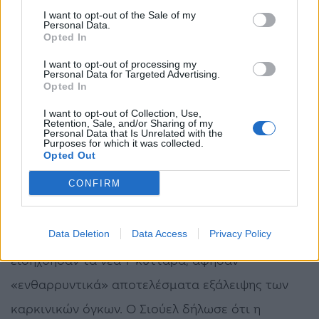
I want to opt-out of the Sale of my
αλλά και μειονέκτημα όσον αφορά το εύρος των
Personal Data.
Opted In
ασθενών που μπορούν να επωφεληθούν.
I want to opt-out of processing my
Personal Data for Targeted Advertising.
Το νέο κύτταρο προσκολλάται σε ένα μόριο
Opted In
(MR1) των καρκινικών κυττάρων, που είναι κοινό
I want to opt-out of Collection, Use,
Retention, Sale, and/or Sharing of my
στους ανθρώπους. Αυτό σημαίνει ότι όχι μόνο
Personal Data that Is Unrelated with the
Purposes for which it was collected.
μια μελλοντική θεραπεία μπορεί να «δουλεύει»
Opted Out
για τους περισσότερους καρκίνους, αλλά και για
CONFIRM
όλους σχεδόν τους ανθρώπους.
Τα πρώτα πειράματα σε ποντίκια, όπου
Data Deletion
Data Access
Privacy Policy
εισήχθησαν τα νέα Τ-κύτταρα, άφησαν
«ενθαρρυντικά» αποτελέσματα εξάλειψης των
καρκινικών όγκων. Ο Σιούελ δήλωσε ότι η