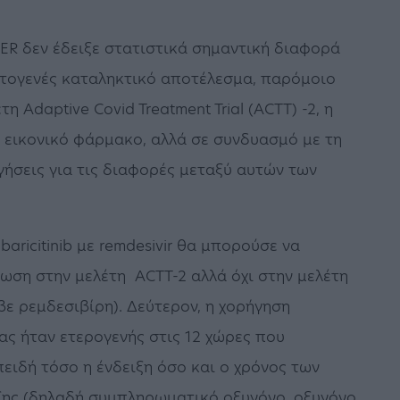
ER δεν έδειξε στατιστικά σημαντική διαφορά
τογενές καταληκτικό αποτέλεσμα, παρόμοιο
η Adaptive Covid Treatment Trial (ACTT) -2, η
με εικονικό φάρμακο, αλλά σε συνδυασμό με τη
γήσεις για τις διαφορές μεταξύ αυτών των
aricitinib με remdesivir θα μπορούσε να
ρωση στην μελέτη ACTT-2 αλλά όχι στην μελέτη
βε ρεμδεσιβίρη). Δεύτερον, η χορήγηση
ς ήταν ετερογενής στις 12 χώρες που
ειδή τόσο η ένδειξη όσο και ο χρόνος των
ης (δηλαδή συμπληρωματικό οξυγόνο, οξυγόνο