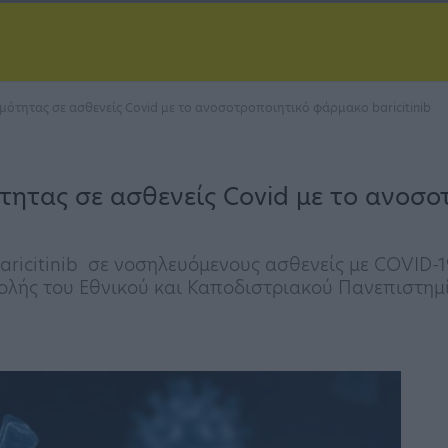
ότητας σε ασθενείς Covid με το ανοσοτροποιητικό φάρμακο baricitinib
τητας σε ασθενείς Covid με το ανοσ
aricitinib σε νοσηλευόμενους ασθενείς με COVID-
Σχολής του Εθνικού και Καποδιστριακού Πανεπιστη