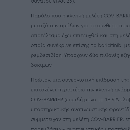
θανάτου είναι 25).
Παρόλο που η κλινική μελέτη COV-BARRI
μεταξύ των ομάδων για το σύνθετο πρω
αποτέλεσμα έχει επιτευχθεί και στη μελέτ
οποία συνέκρινε επίσης το baricitinib 
ρεμδεσιβίρη. Υπάρχουν δύο πιθανές εξη
δοκιμών.
Πρώτον, μια συνεργιστική επίδραση της b
επιταχύνει περαιτέρω την κλινική ανάρ
COV-BARRIER (επειδή μόνο το 18,9% έλα
υποστηρικτικής αναπνευστικής φροντίδα
συμμετείχαν στη μελέτη COV-BARRIER, επ
παρεμβάσεων αναπνευστικής υποστήριξ