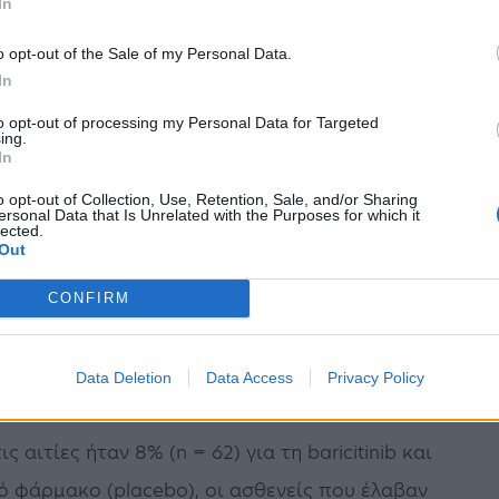
In
ία, την περιοχή και τη χρήση στεροειδών. Η
o opt-out of the Sale of my Personal Data.
ε 12 χώρες και συμμετείχαν 1525 ασθενείς. Το
In
ν το ποσοστό των ασθενών που εμφάνισε
to opt-out of processing my Personal Data for Targeted
ing.
όνου σε υψηλές ροές, μη επεμβατικό αερισμό,
In
ωση) ή θάνατο έως την ημέρα 28.
o opt-out of Collection, Use, Retention, Sale, and/or Sharing
ersonal Data that Is Unrelated with the Purposes for which it
lected.
ου έλαβαν baricitinib και το 30.5% που έλαβαν
Out
αταληκτικό σημείο (σχετικός λόγος
CONFIRM
πιστίας 0.67-1.08, p=0.18), με απόλυτη
άδες (με 95% διάστημα αξιοπιστίας −7.3 έως
Data Deletion
Data Access
Privacy Policy
 αιτίες ήταν 8% (n = 62) για τη baricitinib και
κό φάρμακο (placebo), οι ασθενείς που έλαβαν