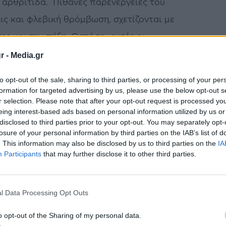
 αρθρίτιδα. Πιθανές παρενέργειες του
ς και φλεβική θρόμβωση, σχετίζονται με
ς και την πήξη. Ωστόσο, αυτές οι
 ασθενείς με ρευματοειδή αρθρίτιδα, την
r -
Media.gr
to opt-out of the sale, sharing to third parties, or processing of your per
formation for targeted advertising by us, please use the below opt-out s
 της Ιατρικής Σχολής του Εθνικού και
r selection. Please note that after your opt-out request is processed y
eing interest-based ads based on personal information utilized by us or
 Ευστάθιος Καστρίτης και Θάνος Δημόπουλος
disclosed to third parties prior to your opt-out. You may separately opt-
ικό περιοδικό The Lancet Respiratory
losure of your personal information by third parties on the IAB’s list of
. This information may also be disclosed by us to third parties on the
IA
τα μια τυχαιοποιημένης, ελεγχόμενης με
Participants
that may further disclose it to other third parties.
ής δοκιμής (η μελέτη COV-BARRIER), η οποία
νοσηλευόμενους ασθενείς με COVID-19.
l Data Processing Opt Outs
τηρά μέσω ενός διαδραστικού συστήματος
o opt-out of the Sharing of my personal data.
νομή των ασθενών στα σκέλη της μελέτης με