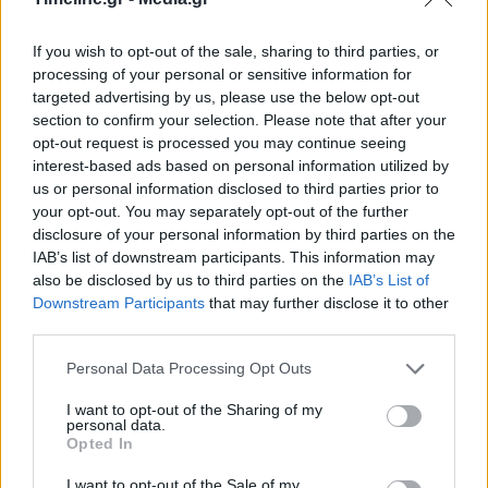
Θέατρο μια παράσταση για νέους (Βίντεο)
16:44 - 24 Απριλίου 2023
If you wish to opt-out of the sale, sharing to third parties, or
processing of your personal or sensitive information for
Η παράσταση ανοίγει τις πόρτες της για σχολεία
στις 25 Απριλίου και για γενικό κοινό στις 2 Μαΐου
targeted advertising by us, please use the below opt-out
section to confirm your selection. Please note that after your
opt-out request is processed you may continue seeing
interest-based ads based on personal information utilized by
us or personal information disclosed to third parties prior to
your opt-out. You may separately opt-out of the further
disclosure of your personal information by third parties on the
IAB’s list of downstream participants. This information may
also be disclosed by us to third parties on the
IAB’s List of
Downstream Participants
that may further disclose it to other
Τσαφούλιας: Μετά το τέλος του «Έτερος Εγώ»
third parties.
ετοιμάζει τις «Δεκαεπτά κλωστές» με τον
Βλάχο
Personal Data Processing Opt Outs
12:56 - 11 Απριλίου 2023
I want to opt-out of the Sharing of my
Η σειρά ολοκληρώθηκε την περασμένη Δευτέρα στη
personal data.
συνδρομητική πλατφόρμα και θα ακολουθήσει
Opted In
ελεύθερη προβολή από το Star
I want to opt-out of the Sale of my