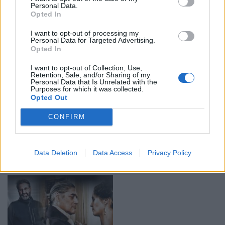
Personal Data.
Opted In
I want to opt-out of processing my
Personal Data for Targeted Advertising.
Opted In
I want to opt-out of Collection, Use,
Retention, Sale, and/or Sharing of my
Personal Data that Is Unrelated with the
Γιάννης Χουβαρδάς – Ελευσίνα Πολιτιστική
Purposes for which it was collected.
Opted Out
Πρωτεύουσα: Ανοιχτή πρόσκληση για την
παράσταση «Μην…
CONFIRM
20:10 - 25 Μαρτίου 2023
Η παράσταση θα πραγματοποιηθεί από τις 19 έως
τις 22 και από τις 24 έως τις 29 Μαΐου στις Αποθήκες
Data Deletion
Data Access
Privacy Policy
του Παλαιού Ελαιουργείου Ελευσίνας