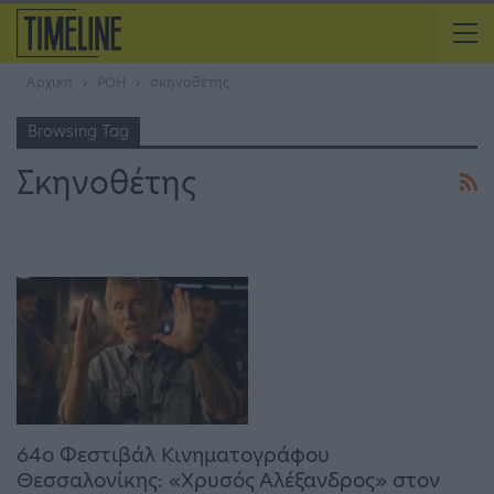
Αρχική
ΡΟΗ
σκηνοθέτης
Browsing Tag
Σκηνοθέτης
64ο Φεστιβάλ Κινηματογράφου
Θεσσαλονίκης: «Χρυσός Αλέξανδρος» στον