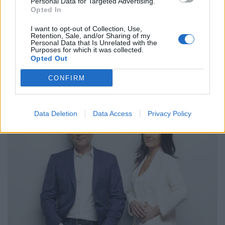
Personal Data for Targeted Advertising.
λειτουργεί κανονικά. Μετά τον ενδεδειγμένο
Opted In
έλεγχο…
I want to opt-out of Collection, Use,
Retention, Sale, and/or Sharing of my
Personal Data that Is Unrelated with the
Purposes for which it was collected.
Opted Out
CONFIRM
Τελευταίες Δημοσιεύσεις
Data Deletion
Data Access
Privacy Policy