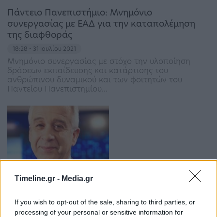
Πάντειο Πανεπιστήμιο: Μνημόνιο
συνεργασίας με ΕΑΔ για την καταπολέμηση
της διαφθοράς
18:28 - 31 Ιουλίου 2021
Μνημόνιο συνεργασίας με στόχο την υλοποίηση
δράσεων εκπαίδευσης και κατάρτισης του
ανθρώπινου δυναμικού και των φοιτητών του
Παντείου Πανεπιστημίου...
Timeline.gr -
Media.gr
Κ. Υφαντής (καθηγητής Διεθνών Σχέσεων): Οι
απόψεις του κ.Ροζάκη για το Καστελόριζο θα
If you wish to opt-out of the sale, sharing to third parties, or
γίνουν…
processing of your personal or sensitive information for