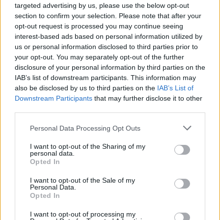
12:52 - 6 Ιουλίου 2020
targeted advertising by us, please use the below opt-out
Για τις απόψεις του Καθηγητή Ροζάκη μίλησε ο
section to confirm your selection. Please note that after your
Κώστας Υφαντής. «Η Τουρκία θέλει αλά καρτ να
opt-out request is processed you may continue seeing
χρησιμοποιήσει το διεθνές δίκαιο και το δίκαιο της
interest-based ads based on personal information utilized by
θάλασσας», δήλωσε στα Παραπολιτικά 90,1 ο
us or personal information disclosed to third parties prior to
Κώστας Υφαντής. «Οι…
your opt-out. You may separately opt-out of the further
disclosure of your personal information by third parties on the
IAB’s list of downstream participants. This information may
also be disclosed by us to third parties on the
IAB’s List of
Downstream Participants
that may further disclose it to other
third parties.
Personal Data Processing Opt Outs
I want to opt-out of the Sharing of my
Πάντειο Πανεπιστήμιο: Θα λειτουργήσει
personal data.
κανονικά την Παρασκευή
Opted In
23:29 - 5 Μαρτίου 2020
I want to opt-out of the Sale of my
Κανονικά θα λειτουργήσει την Παρασκευή, τελικά, το
Personal Data.
Opted In
Πάντειο Πανεπιστήμιο, όπως γνωστοποίησε η
Πρυτανεία με νέα ανακοίνωσή της, αργά το βράδυ
I want to opt-out of processing my
της Πέμπτης. «Το πανεπιστήμιο από αύριο 6 τ.μ.