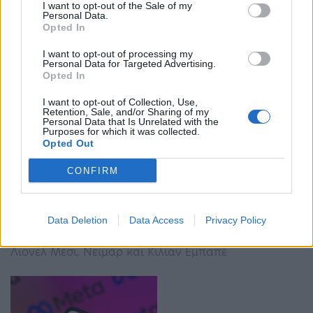
αξία της επωνυμίας ανά ανάρτηση
I want to opt-out of the Sale of my
Personal Data.
Opted In
I want to opt-out of processing my
Personal Data for Targeted Advertising.
Opted In
I want to opt-out of Collection, Use,
Retention, Sale, and/or Sharing of my
Personal Data that Is Unrelated with the
Purposes for which it was collected.
Πρώτος στη λίστα των… influencer
Opted Out
ποδοσφαιριστών ο Ρονάλντο – Πόσο αξίζει
κάθε ποστ του
CONFIRM
10:45 - 20 Σεπτεμβρίου 2022
Ο Πορτογάλος σούπερ σταρ είναι ο πρώτος
Data Deletion
Data Access
Privacy Policy
ποδοσφαιριστής σε επιρροή στο Instagram και τα
συνεπαγόμενα έσοδα από αυτό, μπροστά από
Λιονέλ Μέσι, Νεϊμάρ και Κιλιάν Εμπαπέ