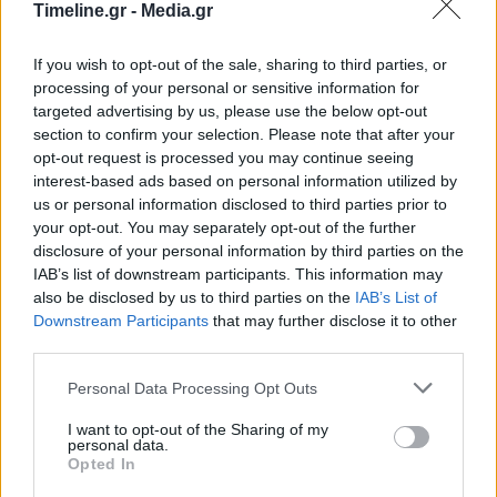
Timeline.gr -
Media.gr
Instagram: Προβλήματα αντιμετωπίζουν οι
If you wish to opt-out of the sale, sharing to third parties, or
χρήστες της εφαρμογής
processing of your personal or sensitive information for
20:14 - 22 Σεπτεμβρίου 2022
targeted advertising by us, please use the below opt-out
Τι συνέβη
section to confirm your selection. Please note that after your
opt-out request is processed you may continue seeing
interest-based ads based on personal information utilized by
us or personal information disclosed to third parties prior to
your opt-out. You may separately opt-out of the further
disclosure of your personal information by third parties on the
IAB’s list of downstream participants. This information may
also be disclosed by us to third parties on the
IAB’s List of
Downstream Participants
that may further disclose it to other
third parties.
Κριστιάνο Ρονάλντο: Είναι ο βασιλιάς του
Instagram – H αξία των αναρτήσεών του
Personal Data Processing Opt Outs
07:46 - 21 Σεπτεμβρίου 2022
I want to opt-out of the Sharing of my
Η λίστα καταρτίζεται με βάση εργαλείο της Nielsen
personal data.
το οποίο μεταξύ άλλων αξιολογεί τους συνολικούς
Opted In
ακόλουθους, το ποσοστό αφοσίωσης και τη μέση