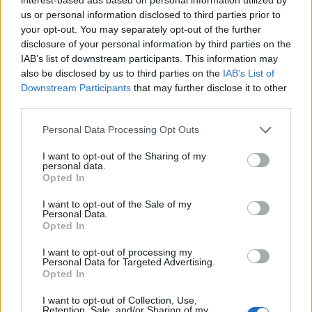
us or personal information disclosed to third parties prior to
Eurobasket:
Μπαχάμες: Καρχαρίας
your opt-out. You may separately opt-out of the further
«Κατοστάρα» πριν τα
κατασπάραξε 58χρονη
disclosure of your personal information by third parties on the
νοκ-άουτ για τη Γερμανία
μπροστά στην οικογένειά
IAB’s list of downstream participants. This information may
της (Φώτο)
also be disclosed by us to third parties on the
IAB’s List of
Downstream Participants
that may further disclose it to other
third parties.
Μπορεί επίσης να σε ενδιαφέρει
Personal Data Processing Opt Outs
I want to opt-out of the Sharing of my
TECH & SCIENCE
ΔΙΕΘΝΉ
personal data.
Opted In
I want to opt-out of the Sale of my
Personal Data.
Opted In
I want to opt-out of processing my
Νέο τεστ εντοπίζει μη
Δύο θύματα της 11ης
Personal Data for Targeted Advertising.
ανιχνεύσιμους τύπους
Σεπτεμβρίου
Opted In
καρκίνου του
ταυτοποιήθηκαν
τραχήλου της μήτρας
μέσω νέας μεθόδου
I want to opt-out of Collection, Use,
Retention, Sale, and/or Sharing of my