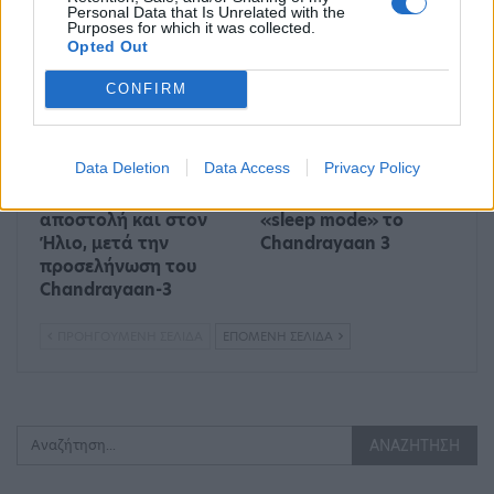
DNA
Personal Data that Is Unrelated with the
Purposes for which it was collected.
Opted Out
TECH & SCIENCE
TECH & SCIENCE
CONFIRM
Data Deletion
Data Access
Privacy Policy
Ινδία: Έστειλε
Σελήνη: Μπήκε σε
αποστολή και στον
«sleep mode» το
Ήλιο, μετά την
Chandrayaan 3
προσελήνωση του
Chandrayaan-3
ΠΡΟΗΓΟΎΜΕΝΗ ΣΕΛΊΔΑ
ΕΠΌΜΕΝΗ ΣΕΛΊΔΑ