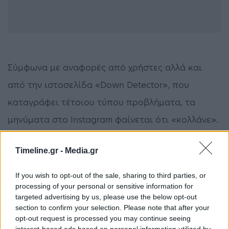
Σύμφωνα με αναφορές από χρήστες αλλά και
από την ιστοσελίδα «Down Detector», που
καταγράφει τέτοιου τύπου προβλήματα, τα
μηνύματα στο Instagram φαίνεται ότι «κολλάνε».
Δεν είναι γνωστή για η αιτία του προβλήματος
Timeline.gr -
Media.gr
και δεν έχει υπάρξει επίσημη ανακοίνωση.
If you wish to opt-out of the sale, sharing to third parties, or
processing of your personal or sensitive information for
instagram
targeted advertising by us, please use the below opt-out
section to confirm your selection. Please note that after your
opt-out request is processed you may continue seeing
ΠΡΟΗΓΟΎΜΕΝΟ ΆΡΘΡΟ
ΕΠΌΜΕΝΟ ΆΡΘΡΟ
interest-based ads based on personal information utilized by