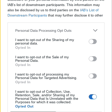
IAB’s list of downstream participants. This information may
μη υγιή για την ψυχική υγεία πρότυπα ομορφιάς.
also be disclosed by us to third parties on the
IAB’s List of
Τις περισσότερες φορές, η θέρμη αυτή διαρκεί
Downstream Participants
that may further disclose it to other
third parties.
μέχρι την επόμενη μέρα που η ανάγκη αισθητικής
Personal Data Processing Opt Outs
ομοιομορφίας θα επικρατήσει και ένα ελαφρύ –ή
όχι και τόσο– φίλτρο θα κάνει την εμφάνισή του.
I want to opt-out of the Sharing of my
personal data.
Opted In
Με την ίδια έλλειψη συνέπειας, μεγάλα brands
I want to opt-out of the Sale of my
χτίζουν ισχυρές επικοινωνιακά καμπάνιες κάτω
Personal Data.
Opted In
από την ομπρέλα της συμπεριληπτικότητας που,
I want to opt-out of processing my
αν εξαιρέσει κανείς τη δημοφιλία τους, σπάνια
Personal Data for Targeted Advertising.
Opted In
μπορούν να επιβεβαιωθούν πόσο μάλλον να
I want to opt-out of Collection, Use,
υποστηριχθούν στην καθημερινή πρακτική τους.
Retention, Sale, and/or Sharing of my
Personal Data that Is Unrelated with the
Purposes for which it was collected.
Opted Out
Το ένα φέρνει το άλλο και κανείς δε φαίνεται να