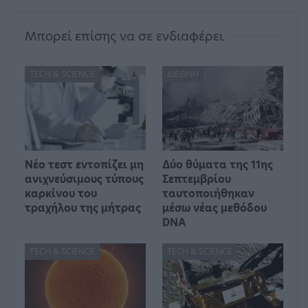
Μπορεί επίσης να σε ενδιαφέρει
TECH & SCIENCE
ΔΙΕΘΝΉ
Νέο τεστ εντοπίζει μη
Δύο θύματα της 11ης
ανιχνεύσιμους τύπους
Σεπτεμβρίου
καρκίνου του
ταυτοποιήθηκαν
τραχήλου της μήτρας
μέσω νέας μεθόδου
DNA
TECH & SCIENCE
TECH & SCIENCE