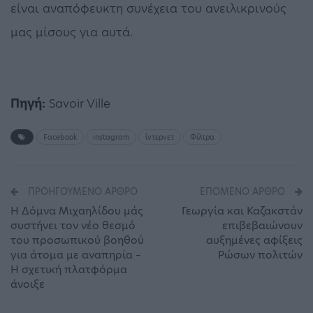
είναι αναπόφευκτη συνέχεια του ανειλικρινούς
μας μίσους για αυτά.
Πηγή:
Savoir Ville
Facebook
instagram
ίντερνετ
Φίλτρα
ΠΡΟΗΓΟΎΜΕΝΟ ΆΡΘΡΟ
ΕΠΌΜΕΝΟ ΆΡΘΡΟ
Η Δόμνα Μιχαηλίδου μάς
Γεωργία και Καζακστάν
συστήνει τον νέο θεσμό
επιβεβαιώνουν
του προσωπικού βοηθού
αυξημένες αφίξεις
για άτομα με αναπηρία –
Ρώσων πολιτών
Η σχετική πλατφόρμα
άνοιξε