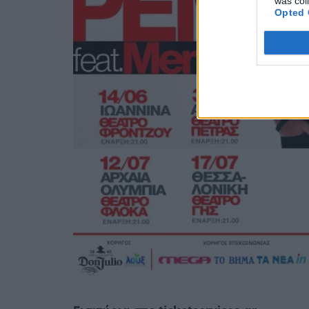
was col
Opted 