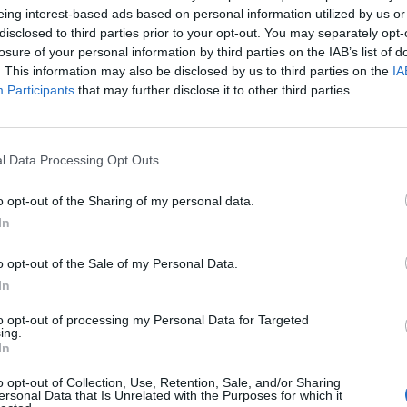
ια, που έχουμε όλοι αγαπήσει και τραγουδήσει.
eing interest-based ads based on personal information utilized by us or
disclosed to third parties prior to your opt-out. You may separately opt-
losure of your personal information by third parties on the IAB’s list of
. This information may also be disclosed by us to third parties on the
IA
Participants
that may further disclose it to other third parties.
λόκα
l Data Processing Opt Outs
o opt-out of the Sharing of my personal data.
In
o opt-out of the Sale of my Personal Data.
In
to opt-out of processing my Personal Data for Targeted
ing.
In
o opt-out of Collection, Use, Retention, Sale, and/or Sharing
ersonal Data that Is Unrelated with the Purposes for which it