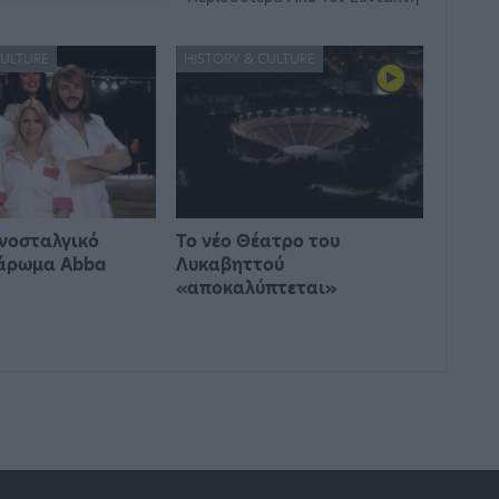
CULTURE
HISTORY & CULTURE
νοσταλγικό
Το νέο Θέατρο του
 άρωμα Abba
Λυκαβηττού
«αποκαλύπτεται»