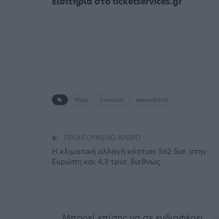
Εισιτήρια στο ticketservices.gr
Ρέμος
Συναυλίες
τραγουδιστής
ΠΡΟΗΓΟΎΜΕΝΟ ΆΡΘΡΟ
Η κλιματική αλλαγή κόστισε 562 δισ. στην
Ευρώπη και 4,3 τρισ. διεθνώς
Μπορεί επίσης να σε ενδιαφέρει