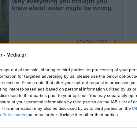
r -
Media.gr
απημένη σεμνή συνάδελφος που την είχαμε
τηριστικούς ρόλους στο θέατρο», έγραψε ο
to opt-out of the sale, sharing to third parties, or processing of your per
αι βουλευτής πια Νότιου Τομέα Αθήνας,
formation for targeted advertising by us, please use the below opt-out s
r selection. Please note that after your opt-out request is processed y
λατρευτή κόρη του σπουδαίου μας ηθοποιού
eing interest-based ads based on personal information utilized by us or
disclosed to third parties prior to your opt-out. You may separately opt-
losure of your personal information by third parties on the IAB’s list of
. This information may also be disclosed by us to third parties on the
IA
τησε με πολλή αγάπη την τέχνη μας. Καλό
Participants
that may further disclose it to other third parties.
Από όλους εμάς συλλυπητήρια στην οικογένειά
. Η Ξένια Ζερβού, που «έσβησε» στο κατώφλι