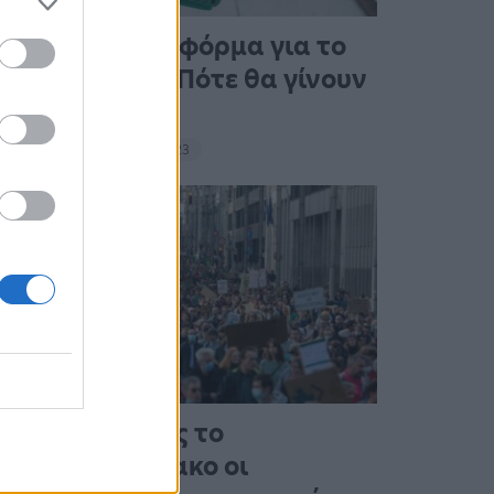
Άνοιξε η πλατφόρμα για το
Market Pass – Πότε θα γίνουν
οι πληρωμές
15:13 - 15 Σεπτεμβρίου 2023
Στους δρόμους το
Σαββατοκύριακο οι