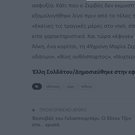
ασφυξία. Κάτι που ο Ζερβός δεν εκμυστη
εξομολογήθηκε λίγο πριν από το τέλος τ
«Εκείνες τις τραγικές μέρες στο νησί, 
είπε χαρακτηριστικά. Και τώρα «έφυγε» 
Άλκη, ένα κορίτσι, τη 49χρονη Μαρία Ζε
υδάτων», «Βίος ανθόσπαρτος», «Νυχτεριν
Έλλη Σολδάτου/Δημοσιεύθηκε στην εφη
ηθοποιός
κόρη
πέθανε
ΠΡΟΗΓΟΎΜΕΝΟ ΆΡΘΡΟ
Φεστιβάλ του Γκλαστονμπέρι: Ο Έλτον Τζον
στα… xρυσά