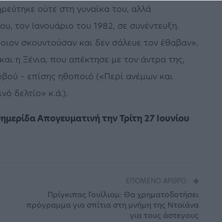
ρεύτηκε ούτε στη γυναίκα του, αλλά
ου, τον Ιανουάριο του 1982, σε συνέντευξη.
όποιον σκουντούσαν και δεν σάλευε τον έθαβαν»,
και η Ξένια, που απέκτησε με τον άντρα της,
ρβού – επίσης ηθοποιό («Περί ανέμων και
ό δελτίο» κ.ά.).
μερίδα Απογευματινή την Τρίτη 27 Ιουνίου
ΕΠΌΜΕΝΟ ΆΡΘΡΟ
Πρίγκιπας Γουίλιαμ: Θα χρηματοδοτήσει
πρόγραμμα για σπίτια στη μνήμη της Νταϊάνα
για τους άστεγους