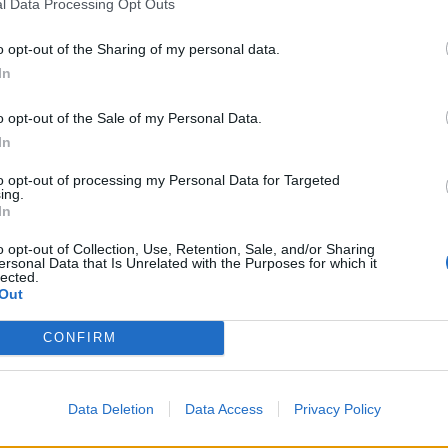
l Data Processing Opt Outs
ο δράμα του πατέρα της, συγκλονίζοντας.
o opt-out of the Sharing of my personal data.
όδευσε τον θάνατο της μικρής της αδελφής
In
2 στον σεισμό της Σαντορίνης, το καλοκαίρι
o opt-out of the Sale of my Personal Data.
In
ρόλαβαν, βγήκαν και σώθηκαν. Το βράδυ, ενώ
to opt-out of processing my Personal Data for Targeted
ing.
ρο της Αθήνας, συγγενής τού είπε:
In
τη σκηνή. Και έκανε τον κόσμο να γελάσει. Και
o opt-out of Collection, Use, Retention, Sale, and/or Sharing
ersonal Data that Is Unrelated with the Purposes for which it
οτούσαν παρατεταμένα. «Μετά το όγδοο μπιζ»,
lected.
Out
αρασκήνια και λιποθύμησε.
CONFIRM
μετά, στην εκταφή της, διαπιστώθηκε πως είχε
κελετός του παιδιού δεν ήταν ανάσκελα αλλά
Data Deletion
Data Access
Privacy Policy
 τραυματισμένη και τελικά είχε πεθάνει από