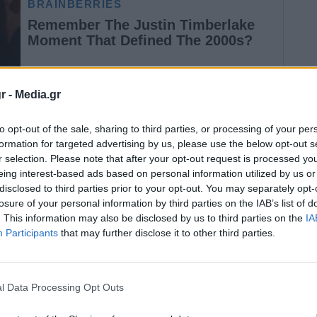
r -
Media.gr
to opt-out of the sale, sharing to third parties, or processing of your per
formation for targeted advertising by us, please use the below opt-out s
 για την καταπολέμηση της «αστεγίας» τα
r selection. Please note that after your opt-out request is processed y
ογή ο
πρίγκιπας Γουίλιαμ
. Ο διάδοχος του
eing interest-based ads based on personal information utilized by us or
disclosed to third parties prior to your opt-out. You may separately opt-
 εμβληματικές τοποθεσίες του Ηνωμένου
losure of your personal information by third parties on the IAB’s list of
. This information may also be disclosed by us to third parties on the
IA
Participants
that may further disclose it to other third parties.
σότεροι από 300.000 άνθρωποι -σε ποσοστό
ους δρόμους, σε αυτοκίνητα ή ξενώνες
. Ο
l Data Processing Opt Outs
 σε μικρή ηλικία χάρη στη μητέρα του,