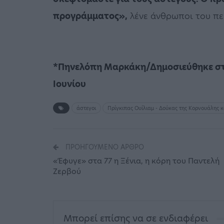
προγράμματος»,
λένε άνθρωποι του πε
*Πηνελόπη Μαρκάκη/Δημοσιεύθηκε στη
Ιουνίου
άστεγοι
Πρίγκιπας Ουίλιαμ - Δούκας της Κορνουάλης κα
ΠΡΟΗΓΟΎΜΕΝΟ ΆΡΘΡΟ
«Έφυγε» στα 77 η Ξένια, η κόρη του Παντελή
Ζερβού
Μπορεί επίσης να σε ενδιαφέρει