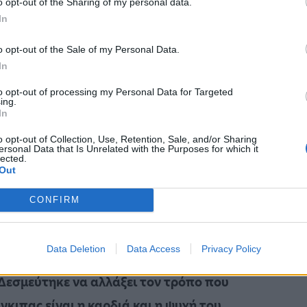
o opt-out of the Sharing of my personal data.
κή επίσκεψη σε καταφύγιο αστέγων.
In
εν έχουμε προχωρήσει με την αντιμετώπιση
o opt-out of the Sale of my Personal Data.
In
ριστικά. «Σε μια προοδευτική κοινωνία, όλοι
to opt-out of processing my Personal Data for Targeted
πεια και υποστήριξη.
ing.
In
ετανούς ελπίδα ότι η έλλειψη στέγης
o opt-out of Collection, Use, Retention, Sale, and/or Sharing
ersonal Data that Is Unrelated with the Purposes for which it
Πιστεύω ακράδαντα ότι με τη συνεργασία η
lected.
Out
τομη», αναφέρει. Πηγές αναφέρουν ότι η
 την Νταϊάνα, που το καλοκαίρι που μας
CONFIRM
Data Deletion
Data Access
Privacy Policy
ς μητέρας του. Σημαίνει πολλά για εκείνον,
 Δεσμεύτηκε να αλλάξει τον τρόπο που
κιπας είναι η καρδιά και η ψυχή του