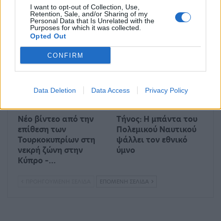
Λυκαβηττού
Ινδία γράφει ιστορία-
I want to opt-out of Collection, Use,
«αποκαλύπτεται»
Πρώτη επιτυχημένη
Retention, Sale, and/or Sharing of my
Personal Data that Is Unrelated with the
προσεδάφιση στον
Purposes for which it was collected.
νότιο πόλο…
Opted Out
ΔΙΕΘΝΉ
ΕΛΛΆΔΑ
CONFIRM
Data Deletion
Data Access
Privacy Policy
Νέο βίντεο από την
Τήνος: Η μπάντα του
επίθεση των
Πολεμικού Ναυτικού
Τουρκοκυπρίων στη
ψάλλει τον εθνικό
νεκρή ζώνη στην
ύμνο
Κύπρο –…
ΠΡΟΗΓΟΎΜΕΝΗ ΣΕΛΊΔΑ
ΕΠΌΜΕΝΗ ΣΕΛΊΔΑ