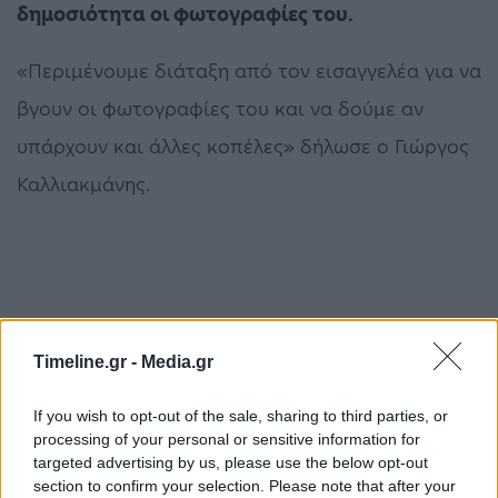
δημοσιότητα οι φωτογραφίες του.
«Περιμένουμε διάταξη από τον εισαγγελέα για να
βγουν οι φωτογραφίες του και να δούμε αν
υπάρχουν και άλλες κοπέλες» δήλωσε ο Γιώργος
Καλλιακμάνης.
Timeline.gr -
Media.gr
If you wish to opt-out of the sale, sharing to third parties, or
Βιαστής
ΓΥΝΑΙΚΕΣ
Ελληνική Αστυνομία - ΕΛΑΣ
έρευνες
processing of your personal or sensitive information for
Παλαιό Φάληρο
φωτογραφίες
targeted advertising by us, please use the below opt-out
section to confirm your selection. Please note that after your