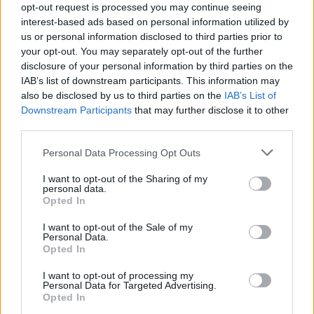
opt-out request is processed you may continue seeing
interest-based ads based on personal information utilized by
ΠΡΟΗΓΟΎΜΕΝΟ ΆΡΘΡΟ
ΕΠΌΜΕΝΟ ΆΡΘΡΟ
us or personal information disclosed to third parties prior to
Σοϊγκού: Το ΝΑΤΟ μας
Μαρία Κατσανδρή:
your opt-out. You may separately opt-out of the further
απειλεί με συλλογικές
Αποπειράθηκαν να με
disclosure of your personal information by third parties on the
αμυντικές ομάδες
βιάσουν στα 19 μου
IAB’s list of downstream participants. This information may
πλήρους κλίμακας στα
(Βίντεο)
also be disclosed by us to third parties on the
IAB’s List of
σύνορά μας
Downstream Participants
that may further disclose it to other
third parties.
Personal Data Processing Opt Outs
Μπορεί επίσης να σε ενδιαφέρει
I want to opt-out of the Sharing of my
personal data.
Opted In
HISTORY & CULTURE
TECH & SCIENCE
I want to opt-out of the Sale of my
Personal Data.
Opted In
I want to opt-out of processing my
Personal Data for Targeted Advertising.
Opted In
Το νέο Θέατρο του
Τσαντραγιάν 3: Η