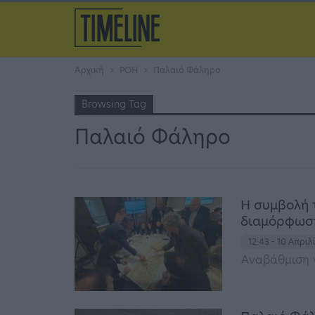
Αρχική
ΡΟΗ
Παλαιό Φάληρο
Browsing Tag
Παλαιό Φάληρο
Η συμβολή 
διαμόρφωση
12:43 - 10 Απρι
Αναβάθμιση γ