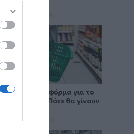
σνακ
18:11 - 15 Σεπτεμβρίου 2023
Άνοιξε η πλατφόρμα για το
Market Pass – Πότε θα γίνουν
οι πληρωμές
15:13 - 15 Σεπτεμβρίου 2023