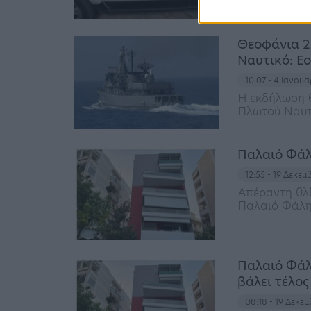
της οικογένε
Θεοφάνια 2
Ναυτικό: Εο
10:07 - 4 Ιανου
Η εκδήλωση 
Πλωτού Ναυτ
Παλαιό Φάλη
12:55 - 19 Δεκε
Απέραντη θλί
Παλαιό Φάλη
Παλαιό Φάλη
βάλει τέλος
08:18 - 19 Δεκε