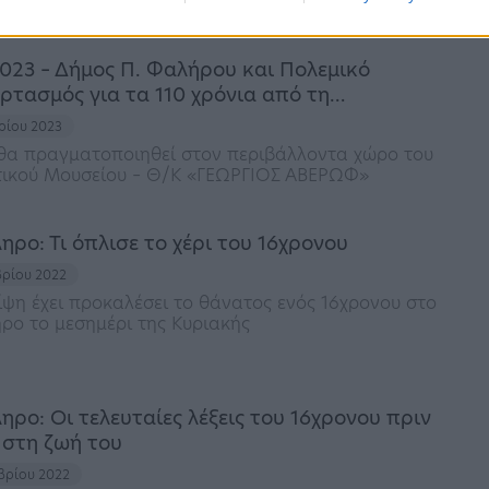
ιας
023 – Δήμος Π. Φαλήρου και Πολεμικό
ρτασμός για τα 110 χρόνια από τη…
αρίου 2023
θα πραγματοποιηθεί στον περιβάλλοντα χώρο του
ικού Μουσείου – Θ/Κ «ΓΕΩΡΓΙΟΣ ΑΒΕΡΩΦ»
ρο: Τι όπλισε το χέρι του 16χρονου
μβρίου 2022
ψη έχει προκαλέσει το θάνατος ενός 16χρονου στο
ρο το μεσημέρι της Κυριακής
ρο: Οι τελευταίες λέξεις του 16χρονου πριν
 στη ζωή του
μβρίου 2022