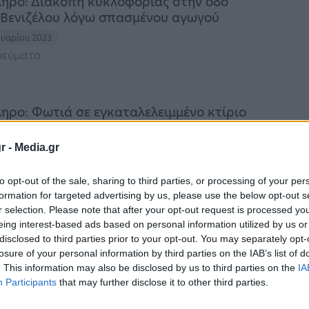
ηρο: Διακοπή κυκλοφορίας στην οδό
 Βενιζέλου λόγω σπασμένου αγωγού
ουαρίου 2023
ρεύματα
ηρο: Φωτιά σε εγκαταλελειμμένο κτίριο
υαρίου 2023
r -
Media.gr
ι υπό τον έλεγχο των δυνάμεων
to opt-out of the sale, sharing to third parties, or processing of your per
formation for targeted advertising by us, please use the below opt-out s
r selection. Please note that after your opt-out request is processed y
έθηκε πλακούντας σε μπολ για γάτες σε
eing interest-based ads based on personal information utilized by us or
μμένο σπίτι
disclosed to third parties prior to your opt-out. You may separately opt-
losure of your personal information by third parties on the IAB’s list of
υαρίου 2023
. This information may also be disclosed by us to third parties on the
IA
αταγγελία κατοίκου της περιοχής
Participants
that may further disclose it to other third parties.