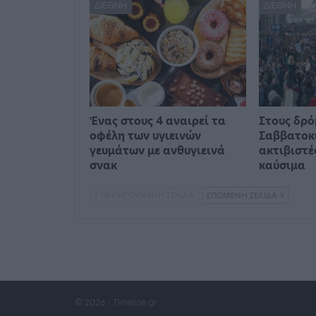
ΔΙΕΘΝΉ
ΔΙΕΘΝΉ
Ένας στους 4 αναιρεί τα
Στους δρό
οφέλη των υγιεινών
Σαββατοκ
γευμάτων με ανθυγιεινά
ακτιβιστέ
σνακ
καύσιμα
ΠΡΟΗΓΟΎΜΕΝΗ ΣΕΛΊΔΑ
ΕΠΌΜΕΝΗ ΣΕΛΊΔΑ
© 2026 - Timeline.gr