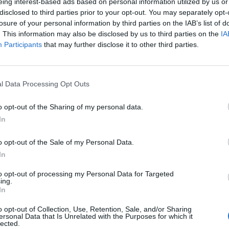
eing interest-based ads based on personal information utilized by us or
disclosed to third parties prior to your opt-out. You may separately opt-
losure of your personal information by third parties on the IAB’s list of
ύο χώρες, μέσω της συμφωνίας τους, να
. This information may also be disclosed by us to third parties on the
IA
Participants
that may further disclose it to other third parties.
 ότι ανάμεσα στις δύο υπάρχουν μεγάλα νησιά,
ημείωσε: «Αυτό είναι μια θεμιτή ερώτηση. Το
l Data Processing Opt Outs
τικό δίκαιο είναι πολύ περίπλοκα ζητήματα.
ι υπόψιν όταν φτάνουμε στην τελική γραμμή,
o opt-out of the Sharing of my personal data.
ης σχετικής ακτής, το αν ένα νησί έχει
In
 ακτογραμμή και πολλά άλλα και γίνεται ακόμα
o opt-out of the Sale of my Personal Data.
ηλα ότι τα δικαιώματα της Άγκυρας είναι
In
αι τα συμφέροντα της Τουρκίας και των
to opt-out of processing my Personal Data for Targeted
ing.
ληνοκυπρίους και με την υποστήριξη της
In
o opt-out of Collection, Use, Retention, Sale, and/or Sharing
ersonal Data that Is Unrelated with the Purposes for which it
lected.