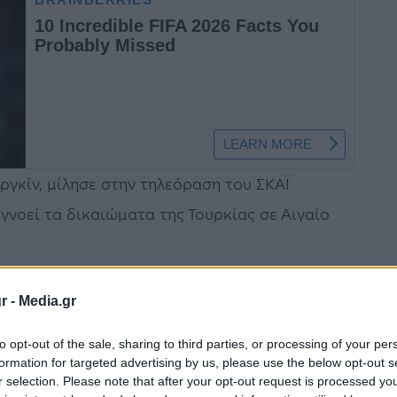
γκίν, μίλησε στην τηλεόραση του ΣΚΑΪ
γνοεί τα δικαιώματα της Τουρκίας σε Αιγαίο
νιο συνεργασίας και κατανόησης με την
r -
Media.gr
η της Λιβύης αποτελεί απάντηση στην
to opt-out of the sale, sharing to third parties, or processing of your per
πόλοιπες χώρες της περιοχής, αλλά και στις
formation for targeted advertising by us, please use the below opt-out s
τός της ΑΟΖ, που κήρυξε μονομερώς, σύμφωνα
r selection. Please note that after your opt-out request is processed y