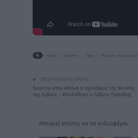
Αιγαίο
δηλώσεις
Λιβύη
Μπουράκ Οζουγκεργκί
ΠΡΟΗΓΟΎΜΕΝΟ ΆΡΘΡΟ
Έρχεται στην Αθήνα ο πρόεδρος της Βουλής
της Λιβύης – Απελάθηκε ο Λίβυος Πρέσβης
Μπορεί επίσης να σε ενδιαφέρει