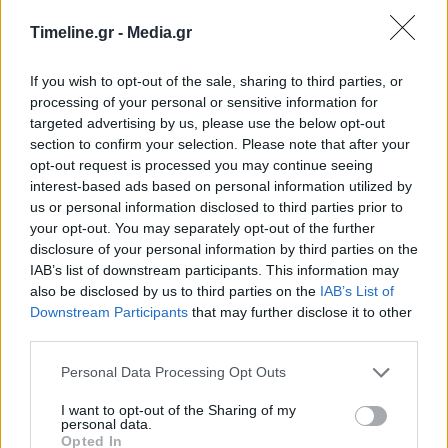
Timeline.gr -
Media.gr
Αναπληρωτές εκπαιδευτικοί: Πότε ξεκινούν οι
If you wish to opt-out of the sale, sharing to third parties, or
αιτήσεις δήλωσης προτίμησης
processing of your personal or sensitive information for
11:12 - 13 Αυγούστου 2022
targeted advertising by us, please use the below opt-out
section to confirm your selection. Please note that after your
Σύμφωνα με σχετική ανακοίνωση του υπουργείου
Παιδείας και Θρησκευμάτων, η διαδικασία θα
opt-out request is processed you may continue seeing
διαρκέσει μέχρι την Τρίτη 23 Αυγούστου
interest-based ads based on personal information utilized by
us or personal information disclosed to third parties prior to
your opt-out. You may separately opt-out of the further
disclosure of your personal information by third parties on the
IAB’s list of downstream participants. This information may
also be disclosed by us to third parties on the
IAB’s List of
Downstream Participants
that may further disclose it to other
third parties.
Personal Data Processing Opt Outs
Power Pass: Πότε κλείνει η πλατφόρμα – Τι να
προσέξετε
I want to opt-out of the Sharing of my
personal data.
13:49 - 28 Ιουνίου 2022
Opted In