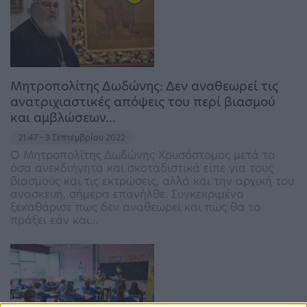
Μητροπολίτης Δωδώνης: Δεν αναθεωρεί τις
ανατριχιαστικές απόψεις του περί βιασμού
και αμβλώσεων…
21:47 - 3 Σεπτεμβρίου 2022
Ο Μητροπολίτης Δωδώνης Χρυσόστομος μετά τα
όσα ανεκδιήγητα και σκοταδιστικά είπε για τους
βιασμούς και τις εκτρώσεις, αλλά και την αρχική του
ανασκευή, σήμερα επανήλθε. Συγκεκριμένα
ξεκαθάρισε πως δεν αναθεωρεί και πως θα το
πράξει εάν και…