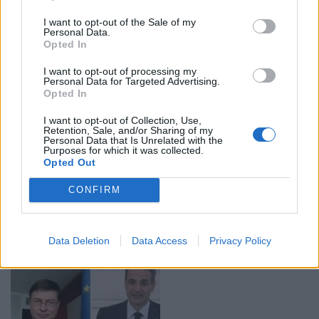
Τα ποσά αποζημίωσης προς τους καταναλωτές
ξεκινούν από τα 18 ευρώ και φτάνουν μέχρι τα 600
I want to opt-out of the Sale of my
Personal Data.
ευρώ
Opted In
I want to opt-out of processing my
Personal Data for Targeted Advertising.
Opted In
I want to opt-out of Collection, Use,
Retention, Sale, and/or Sharing of my
Personal Data that Is Unrelated with the
Purposes for which it was collected.
Opted Out
Δηλώσεις: Οι 10 κωδικοί που ξεκλειδώνουν
εκπτώσεις φόρου
CONFIRM
11:01 - 21 Απριλίου 2022
Οι κωδικοί που φέρνουν φοροελαφρύνσεις
Data Deletion
Data Access
Privacy Policy