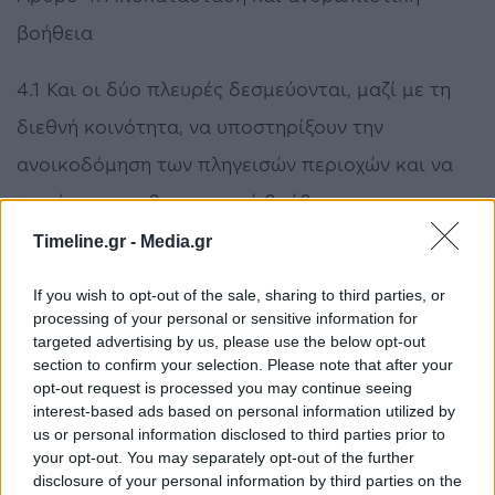
βοήθεια
4.1 Και οι δύο πλευρές δεσμεύονται, μαζί με τη
διεθνή κοινότητα, να υποστηρίξουν την
ανοικοδόμηση των πληγεισών περιοχών και να
παράσχουν ανθρωπιστική βοήθεια στον
πληγέντα άμαχο πληθυσμό.
Timeline.gr -
Media.gr
4.2 Οι διεθνείς οργανισμοί και οι χώρες δωρητές
If you wish to opt-out of the sale, sharing to third parties, or
processing of your personal or sensitive information for
ενθαρρύνονται να παρέχουν οικονομική και
targeted advertising by us, please use the below opt-out
section to confirm your selection. Please note that after your
τεχνική βοήθεια για την ανοικοδόμηση των
opt-out request is processed you may continue seeing
πληγεισών περιοχών.
interest-based ads based on personal information utilized by
us or personal information disclosed to third parties prior to
your opt-out. You may separately opt-out of the further
Άρθρο 5: Εξομάλυνση των σχέσεων
disclosure of your personal information by third parties on the