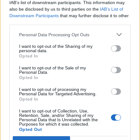
IAB’s list of downstream participants. This information may
5.1 Και τα δύο μέρη αναλαμβάνουν να
also be disclosed by us to third parties on the
IAB’s List of
Downstream Participants
that may further disclose it to other
δημιουργήσουν ή να αποκαταστήσουν
third parties.
διπλωματικές σχέσεις και να προωθήσουν τη
Personal Data Processing Opt Outs
συνεργασία στον πολιτικό, οικονομικό,
I want to opt-out of the Sharing of my
πολιτιστικό τομέα, καθώς και σε άλλους τομείς.
personal data.
Opted In
5.2 Και οι δύο πλευρές δεσμεύονται να
I want to opt-out of the Sale of my
Personal Data.
συνεργαστούν σε διμερές και πολυμερές
Opted In
επίπεδο για τη διασφάλιση της περιφερειακής
I want to opt-out of processing my
Personal Data for Targeted Advertising.
ασφάλειας και σταθερότητας και την προώθηση
Opted In
της ειρήνης στην Ευρώπη.
I want to opt-out of Collection, Use,
Retention, Sale, and/or Sharing of my
Personal Data that Is Unrelated with the
Άρθρο 6: Εγγυήσεις και έλεγχοι
Purposes for which it was collected.
Opted Out