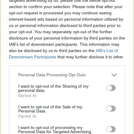
Ο Γιαν Εμβιλά, με ανάρτησή του στο Twitter, έστειλε
targeted advertising by us, please use the below opt-out
σύνθημα πρόκρισης ενόψει της ρεβάνς με τη Σλόβαν
section to confirm your selection. Please note that after your
στην Μπρατισλάβα
opt-out request is processed you may continue seeing
interest-based ads based on personal information utilized by
us or personal information disclosed to third parties prior to
your opt-out. You may separately opt-out of the further
disclosure of your personal information by third parties on the
IAB’s list of downstream participants. This information may
also be disclosed by us to third parties on the
IAB’s List of
Downstream Participants
that may further disclose it to other
third parties.
Σουηδός ο διαιτητής στο Σλόβαν
Personal Data Processing Opt Outs
Μπρατισλάβας – Ολυμπιακός
I want to opt-out of the Sharing of my
13:39 - 5 Αυγούστου 2022
personal data.
Αυτός θα διευθύνει τη ρεβάνς του Ολυμπιακού με τη
Opted In
Σλόβαν στην Μπρατισλάβα
I want to opt-out of the Sale of my
Personal Data.
Opted In
I want to opt-out of processing my
Personal Data for Targeted Advertising.