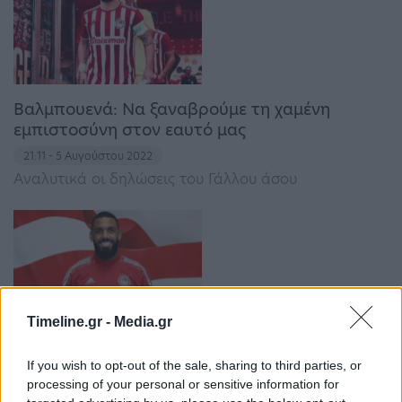
Βαλμπουενά: Να ξαναβρούμε τη χαμένη
εμπιστοσύνη στον εαυτό μας
21:11 - 5 Αυγούστου 2022
Αναλυτικά οι δηλώσεις του Γάλλου άσου
Timeline.gr -
Media.gr
Εμβιλά: «Πάμε για την πρόκριση!»
If you wish to opt-out of the sale, sharing to third parties, or
15:19 - 5 Αυγούστου 2022
processing of your personal or sensitive information for