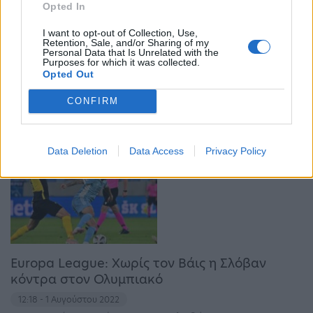
Opted In
I want to opt-out of Collection, Use,
Retention, Sale, and/or Sharing of my
Personal Data that Is Unrelated with the
Το αφεντικό της Σλόβαν Μπρατισλάβας
Purposes for which it was collected.
σκέφεται να πουλήσει την ομάδα
Opted Out
17:50 - 4 Αυγούστου 2022
CONFIRM
Έχει πληρώσει ακριβά τη συμπεριφορά των
φιλάθλων
Data Deletion
Data Access
Privacy Policy
Europa League: Χωρίς τον Βάις η Σλόβαν
κόντρα στον Ολυμπιακό
12:18 - 1 Αυγούστου 2022