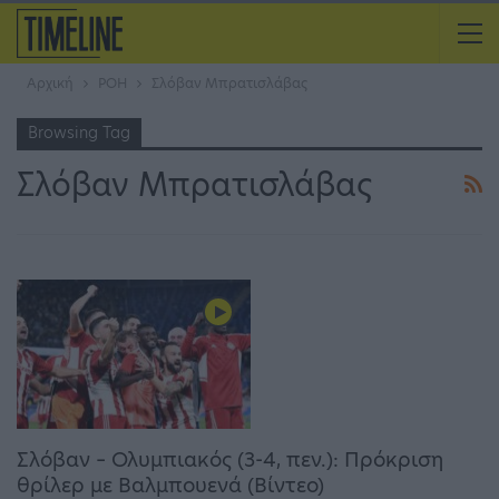
Αρχική
ΡΟΗ
Σλόβαν Μπρατισλάβας
Browsing Tag
Σλόβαν Μπρατισλάβας
Σλόβαν – Ολυμπιακός (3-4, πεν.): Πρόκριση
θρίλερ με Βαλμπουενά (Βίντεο)