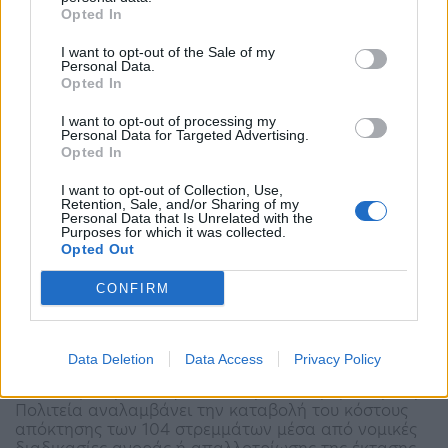
Opted In
σύνορα της Ευρώπης…
13:24 - 29 Ιουνίου 2023
I want to opt-out of the Sale of my
Personal Data.
«Δεσμευόμαστε να προσφέρουμε βιώσιμη ανάπτυξη
Opted In
και να ενισχύσουμε τη θέση μας στην ΕΕ»
I want to opt-out of processing my
Personal Data for Targeted Advertising.
Opted In
I want to opt-out of Collection, Use,
Retention, Sale, and/or Sharing of my
Personal Data that Is Unrelated with the
Purposes for which it was collected.
Opted Out
Τα θέατρα Βράχων στο Βύρωνα αποδίδονται
CONFIRM
οριστικά στους πολίτες- Τέλος στη δικαστική
διαμάχη από…
Data Deletion
Data Access
Privacy Policy
12:19 - 29 Ιουνίου 2023
Με απόφαση του Κυριάκου Μητσοτάκη, η Ελληνική
Πολιτεία αναλαμβάνει την καταβολή του κόστους
απόκτησης των 104 στρεμμάτων μέσα από νομικές