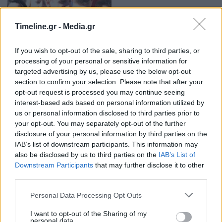
Timeline.gr -
Media.gr
If you wish to opt-out of the sale, sharing to third parties, or
processing of your personal or sensitive information for
Μητσοτάκης στο Bloomberg: Η Ελλάδα θα
targeted advertising by us, please use the below opt-out
αποπληρώσει νωρίτερα τα δάνειά της
section to confirm your selection. Please note that after your
19:57 - 4 Ιουλίου 2023
opt-out request is processed you may continue seeing
«Θέλω να συνεχίσω να κάνω την Ελλάδα έναν πολύ
interest-based ads based on personal information utilized by
ελκυστικό προορισμό για ξένες επενδύσεις»
us or personal information disclosed to third parties prior to
your opt-out. You may separately opt-out of the further
disclosure of your personal information by third parties on the
IAB’s list of downstream participants. This information may
also be disclosed by us to third parties on the
IAB’s List of
Downstream Participants
that may further disclose it to other
third parties.
Personal Data Processing Opt Outs
Μητσοτάκης σε Μέτσολα: Προτεραιότητα δεν
I want to opt-out of the Sharing of my
είναι μόνο να προστατέψουμε τα εξωτερικά
personal data.