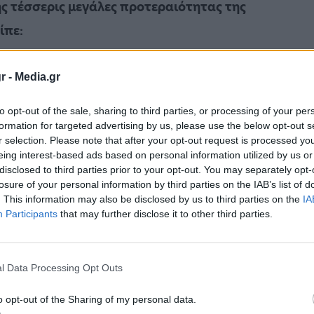
ς τέσσερις μεγάλες προτεραιότητας της
ίπε:
r -
Media.gr
to opt-out of the sale, sharing to third parties, or processing of your per
formation for targeted advertising by us, please use the below opt-out s
r selection. Please note that after your opt-out request is processed y
eing interest-based ads based on personal information utilized by us or
disclosed to third parties prior to your opt-out. You may separately opt-
α.
losure of your personal information by third parties on the IAB’s list of
. This information may also be disclosed by us to third parties on the
IA
 μπλέ φάκελοι που βρίσκονται μπροστά σας
Participants
that may further disclose it to other third parties.
, 79 ορόσημα του Ταμείου Ανάκαμψης και 959
ραετίας».
l Data Processing Opt Outs
ροντος άρα είμαστε υπηρέτες όλων των
o opt-out of the Sharing of my personal data.