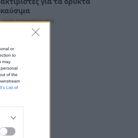
ακτιβιστές για τα ορυκτά
καύσιμα
14:27 - 15 Σεπτεμβρίου 2023
sonal or
ection to
ou may
 personal
out of the
 downstream
B’s List of