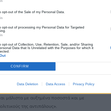
In
o opt-out of the Sale of my Personal Data.
τέλεσμα της προηγούμενης Κυριακής αλλά και
In
ων στη Βουλή, ο πρωθυπουργός επεσήμανε με
to opt-out of processing my Personal Data for Targeted
νουν κατ΄ ανάγκην δημοκρατική πολυφωνία αλλά
ing.
In
κή κακοφωνία.
o opt-out of Collection, Use, Retention, Sale, and/or Sharing
ersonal Data that Is Unrelated with the Purposes for which it
lected.
Out
 του στην πρώτη συνεδρίαση του νέου
CONFIRM
ς Κυριάκος Μητσοτάκης είπε ότι η σημερινή
ας τεράστιας εκλογικής νίκης, «μιας νίκης
Data Deletion
Data Access
Privacy Policy
 υπάρχει άλλο παράδειγμα κυβέρνησης που να
και μάλιστα με αυξημένα ποσοστά και με
ολιτικούς της αντιπάλους».