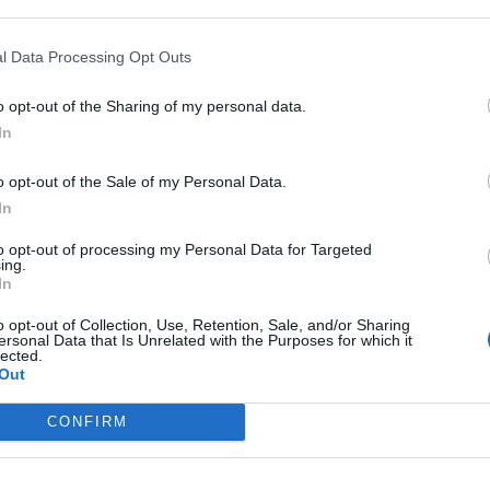
τές αυτοτραυματίστηκαν και πήραν
 για να… γλιτώσουν
l Data Processing Opt Outs
αρίου 2023
o opt-out of the Sharing of my personal data.
ς έτσι από τους αστυνομικούς που τους έψαχναν
In
o opt-out of the Sale of my Personal Data.
κουμέντο από τη δράση των ανήλικων που
In
ρίπτερα στα Βόρεια Προάστια
to opt-out of processing my Personal Data for Targeted
ing.
μβρίου 2022
In
κατάφερε να περάσει χειροπέδες σε πέντε μέλη
ας των ληστών στα περίπτερα
o opt-out of Collection, Use, Retention, Sale, and/or Sharing
ersonal Data that Is Unrelated with the Purposes for which it
lected.
Out
α τρόμου για οικογένεια – Ληστές
ν γυναίκα, την απείλησαν ότι θα της…
CONFIRM
βρίου 2022
αρτυρίες κατοίκων, δύο άτομα με καλυμμένα τα