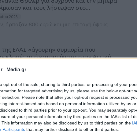
νανία: Θρίλερ για 60χρονο και την μητέρα
 φίμωσαν και τους λήστεψαν στο…
αρίου 2023
ν, άρπαξαν 800 ευρώ και μία επιταγή ύψους
 της ΕΛΑΣ «άγουρη» συμμορία που
σε κλοπές από καταστήματα στην Αττική
υαρίου 2023
r -
Media.gr
θεί τρεις ανήλικοι
to opt-out of the sale, sharing to third parties, or processing of your per
formation for targeted advertising by us, please use the below opt-out s
ρρηξαν σπίτι, κοιμήθηκαν, ήπιαν καφέ και
r selection. Please note that after your opt-out request is processed y
eing interest-based ads based on personal information utilized by us or
όλα (Βίντεο)
disclosed to third parties prior to your opt-out. You may separately opt-
αρίου 2023
losure of your personal information by third parties on the IAB’s list of
 επέστρεψαν από το χωριό τους όπου πήγαν για
. This information may also be disclosed by us to third parties on the
IA
και είδαν βανδαλισμένα τα πάντα
Participants
that may further disclose it to other third parties.