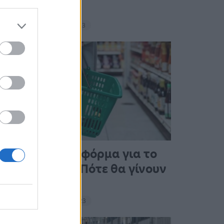
σνακ
18:11 - 15 Σεπτεμβρίου 2023
Άνοιξε η πλατφόρμα για το
Market Pass – Πότε θα γίνουν
οι πληρωμές
15:13 - 15 Σεπτεμβρίου 2023