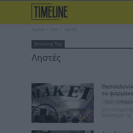
Αρχική
ΡΟΗ
ληστές
Browsing Tag
Ληστές
Θεσσαλονίκ
τα φαρμακε
12:21 - 15 Φεβρ
Στο στόχαστρ
διάστημα τα