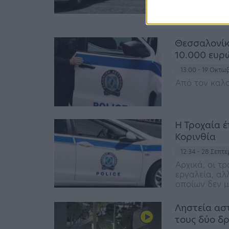
χαρακτηριστι
οικογένειας,
συζύγου
Θεσσαλονίκη
10.000 ευρώ
13:00 - 19 Οκτω
Από τον καλο
Η Τροχαία 
Κορινθία
12:34 - 28 Σεπτ
Αρχικά, οι τ
εργαλεία, αλ
οποίων δεν μ
Ληστεία ασ
τους δύο δρ