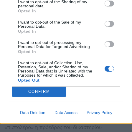
I want to opt-out of the Sharing of my
πένθος θα μας έφερνε πιο κοντά» – «Βροχή»
personal data.
Opted In
ερωτήσεων…
17:34 - 15 Φεβρουαρίου 2023
I want to opt-out of the Sale of my
Personal Data.
Η απάντηση του πατέρα για τα τρυφερά μηνύματα
Opted In
που αντάλασσε με τη Ρούλα Πισπιρίγκου
I want to opt-out of processing my
Personal Data for Targeted Advertising.
Opted In
I want to opt-out of Collection, Use,
Retention, Sale, and/or Sharing of my
Personal Data that Is Unrelated with the
Purposes for which it was collected.
Opted Out
CONFIRM
Χαλκιδική: Πυροβόλησε δύο αδέλφια και
εκείνοι τον συγχώρεσαν
17:04 - 15 Φεβρουαρίου 2023
Data Deletion
Data Access
Privacy Policy
Για τα μάτια μιας κοπέλας οι πυροβολισμοί - «Δεν
μπορείτε να βρείτε κάτι πιο πιστευτό;» ρώτησε τον
«πιστολέρο» η πρόεδρος του δικαστηρίου