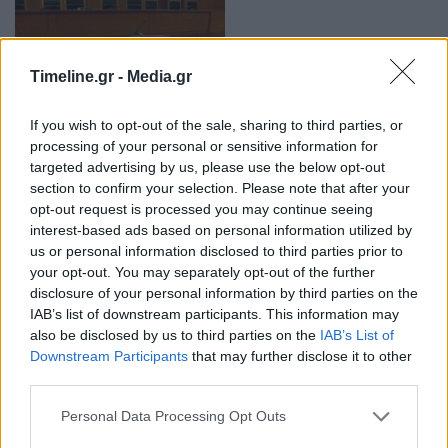
Timeline.gr -
Media.gr
If you wish to opt-out of the sale, sharing to third parties, or
Ηράκλειο: Ηλικιωμένη παρακάλεσε το
processing of your personal or sensitive information for
δικαστήριο να φυλακίσει τον γιο της – «Δεν
targeted advertising by us, please use the below opt-out
αντέχω άλλο»
section to confirm your selection. Please note that after your
10:56 - 17 Φεβρουαρίου 2023
opt-out request is processed you may continue seeing
Ο γιος της ηλικιωμένης είναι εξαρτημένος χρόνια
interest-based ads based on personal information utilized by
από ναρκωτικές ουσίες
us or personal information disclosed to third parties prior to
your opt-out. You may separately opt-out of the further
disclosure of your personal information by third parties on the
IAB’s list of downstream participants. This information may
also be disclosed by us to third parties on the
IAB’s List of
Downstream Participants
that may further disclose it to other
third parties.
Personal Data Processing Opt Outs
Μάνος Δασκαλάκης: «Η Ρούλα πίστευε ότι το