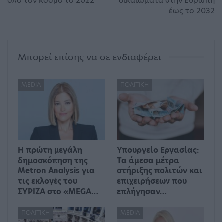
όλο τον κόσμο το 2022
δικαιώματα στην Ευρώπη
έως το 2032
Μπορεί επίσης να σε ενδιαφέρει
MEDIA
ΠΟΛΙΤΙΚΉ
Η πρώτη μεγάλη
Υπουργείο Εργασίας:
δημοσκόπηση της
Τα άμεσα μέτρα
Metron Analysis για
στήριξης πολιτών και
τις εκλογές του
επιχειρήσεων που
ΣΥΡΙΖΑ στο «MEGA…
επλήγησαν…
ΠΟΛΙΤΙΚΉ
MEDIA