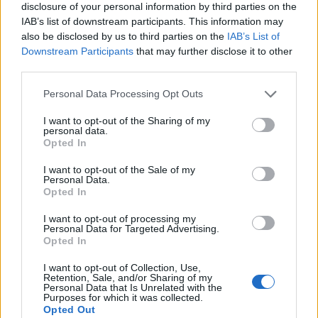
χρηματοδότηση του σχεδίου Εύβοια μετά.
disclosure of your personal information by third parties on the
IAB’s list of downstream participants. This information may
also be disclosed by us to third parties on the
IAB’s List of
Όλα τα έργα και οι δράσεις που επελέγησαν
Downstream Participants
that may further disclose it to other
εκπληρώνουν τέσσερα βασικά κριτήρια:
third parties.
Personal Data Processing Opt Outs
· πολιτικής αποδοχής,
I want to opt-out of the Sharing of my
personal data.
· πρότασης και αποδοχής από την τοπική
Opted In
κοινωνία,
I want to opt-out of the Sale of my
Personal Data.
· χρονοδιαγράμματος,
Opted In
· ωρίμανσης και χρηματοδότησης από
I want to opt-out of processing my
Personal Data for Targeted Advertising.
συγκεκριμένο χρηματοδοτικό φορέα.
Opted In
I want to opt-out of Collection, Use,
Το τελικό μείγμα των έργων και των δράσεων
Retention, Sale, and/or Sharing of my
Personal Data that Is Unrelated with the
προέκυψε ως προϊόν έντονης και βαθιάς
Purposes for which it was collected.
Opted Out