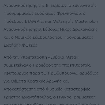
Ανασυγκρότησης της Β. Εύβοιας: ο Συντονιστής
Προγράμματος Ευδόκιμος Φρέγκογλου, ο
Πρόεδρος ΕΤΑΜ Α.Ε. και Μελετητής Master plan
Ανασυγκρότησης Β. Εύβοιας Νίκος Δρακωνάκης
και ο Νομικός Σύμβουλος του Προγράμματος
Σωτήρης Φωτέας.
Από την Υποεπιτροπή «Εύβοια Μετά»
συμμετείχαν ο Πρόεδρος της Υποεπιτροπής,
Υφυπουργός παρά τω Πρωθυπουργώ, αρμόδιος
για Θέματα Κρατικής Αρωγής και
Αποκατάστασης από Φυσικές Καταστροφές
Χρήστος Τριαντόπουλος, ο Γενικός Γραμματέας
Δημοσίων Επενδύσεων και Εταιρικού Συμφώνου