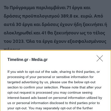
Το Πρόγραμμα περιλαμβάνει 71 έργα και
δράσεις προϋπολογισμού 389,8 εκ. ευρώ. Από
αυτά 30 έργα και δράσεις έχουν ήδη ξεκινήσει ή
ολοκληρωθεί και 41 θα ξεκινήσουν ως το τέλος
του 2023. Όλα τα έργα έχουν εξασφαλισμένους
πόρους.
Timeline.gr -
Media.gr
Η συνολική επένδυση του κρατους για την
ανασυγκρότηση της Β. Ευβοιας προσεγγίζει τα
If you wish to opt-out of the sale, sharing to third parties, or
processing of your personal or sensitive information for
700 εκ. ευρώ, με 300 εκ ευρώ για τις δράσεις
targeted advertising by us, please use the below opt-out
ανακούφισης και αμεσης αποκαταστασης που
section to confirm your selection. Please note that after your
opt-out request is processed you may continue seeing
υλοποιήθηκαν αμέσως μετά την πυρκαγιά του
interest-based ads based on personal information utilized by
us or personal information disclosed to third parties prior to
2021 και άλλα 390 εκ. ευρώ για τη
your opt-out. You may separately opt-out of the further