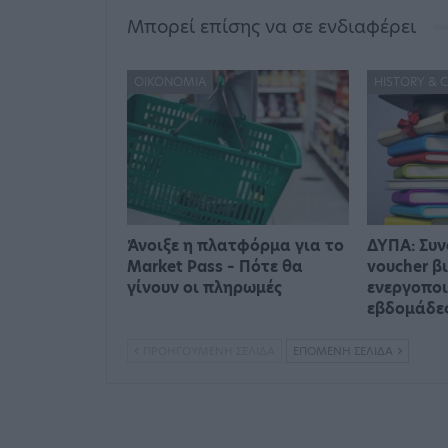
Μπορεί επίσης να σε ενδιαφέρει
ΟΙΚΟΝΟΜΊΑ
HISTORY & 
Άνοιξε η πλατφόρμα για το
ΔΥΠΑ: Συν
Market Pass – Πότε θα
voucher β
γίνουν οι πληρωμές
ενεργοποι
εβδομάδε
ΠΡΟΗΓΟΎΜΕΝΗ ΣΕΛΊΔΑ
ΕΠΌΜΕΝΗ ΣΕΛΊΔΑ