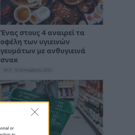
Ένας στους 4 αναιρεί τα
οφέλη των υγιεινών
γευμάτων με ανθυγιεινά
σνακ
18:11 - 15 Σεπτεμβρίου 2023
sonal or
ection to