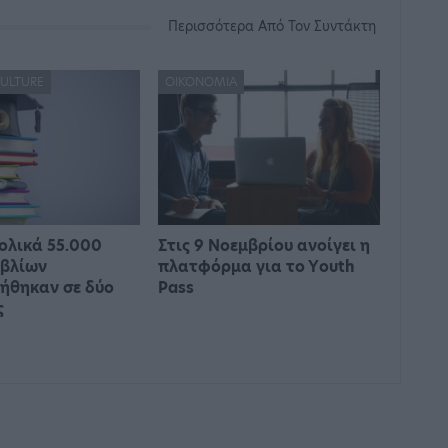
Περισσότερα Από Τον Συντάκτη
CULTURE
ΟΙΚΟΝΟΜΊΑ
ολικά 55.000
Στις 9 Νοεμβρίου ανοίγει η
ιβλίων
πλατφόρμα για το Υouth
ήθηκαν σε δύο
Pass
ς