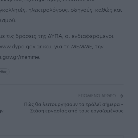
κολλητές, ηλεκτρολόγους, οδηγούς, καθώς και
ισμού.
ε τις δράσεις της ΔΥΠΑ, οι ενδιαφερόμενοι
ww.dypa.gov.gr και, για τη ΜΕΜΜΕ, την
a.gov.gr/memme.
νθος
ΕΠΌΜΕΝΟ ΆΡΘΡΟ
Πώς θα λειτουργήσουν τα τρόλεϊ σήμερα –
ην
Στάση εργασίας από τους εργαζομένους