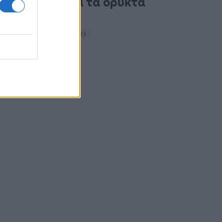
ακτιβιστές για τα ορυκτά
καύσιμα
14:27 - 15 Σεπτεμβρίου 2023