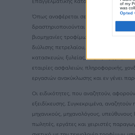
Επαγγελματικής Κατάρτισης (ΙΕΚ) της ΔΥ
of my P
was col
Opted 
Όπως αναφέρεται σε σχετική ανακοίνωση
δραστηριοποιούνται σε διάφορους κλάδ
βιομηχανίες τροφίμων, γάλακτος, αλεύρω
διύλισης πετρελαίου, σωληνουργίας, π
κατασκευών, ξυλείας, παραγωγής προϊό
εταιρίες ασφαλειών, πληροφορικής, χονδ
εργασιών ανακύκλωσης και εν γένει παρ
Οι ειδικότητες, που αναζητούν, αφορού
εξειδίκευσης. Συγκεκριμένα, αναζητούν
μηχανικούς, μηχανολόγους, υπεύθυνους l
πωλητές, εργάτες και χειριστές παραγ
σχετικό με την τεχνολογία τροφίμων, υ