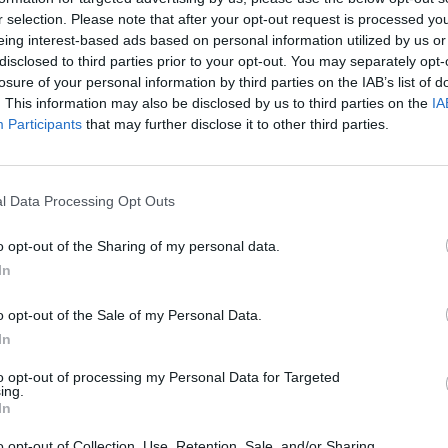
r selection. Please note that after your opt-out request is processed y
eing interest-based ads based on personal information utilized by us or
πραγματοποιηθούν τρία εργαστήρια
disclosed to third parties prior to your opt-out. You may separately opt-
εργασιακούς συμβούλους της ΔΥΠΑ, με τις
losure of your personal information by third parties on the IAB’s list of
. This information may also be disclosed by us to third parties on the
IA
Participants
that may further disclose it to other third parties.
κό βιογραφικό;».
υνέντευξη;».
l Data Processing Opt Outs
υχημένης επιχειρηματικής ιδέας».
o opt-out of the Sharing of my personal data.
θούν και να εγγραφούν στα εργαστήρια κατά
In
o opt-out of the Sale of my Personal Data.
In
ενημερωτικές ομιλίες σχετικά με τις
to opt-out of processing my Personal Data for Targeted
ας που προσφέρουν οι Επαγγελματικές Σχολές
ing.
In
ές Μαθητείας (ΠΕΠΑΣ) και τα Ινστιτούτα
o opt-out of Collection, Use, Retention, Sale, and/or Sharing