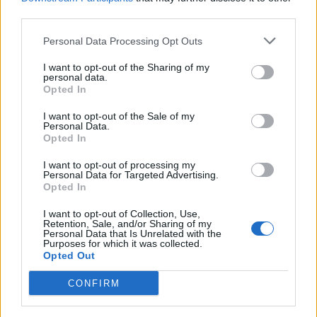
Επικεφαλής του προγράμματος ήταν οι Erik Boer
third parties.
και Arjan Goudsblom, συνιδρυτές του Preneurz
Personal Data Processing Opt Outs
Amsterdam, μιας ολλανδικής οργάνωσης που έχει
I want to opt-out of the Sharing of my
μακρά εμπειρία στον τομέα της
personal data.
Opted In
επιχειρηματικότητας και της μεταφοράς
I want to opt-out of the Sale of my
τεχνολογίας στα ολλανδικά πανεπιστήμια και
Personal Data.
Opted In
στην ανταλλαγή τεχνογνωσίας διεθνώς.
I want to opt-out of processing my
Personal Data for Targeted Advertising.
Το πρόγραμμα «Entrepreneurial University»
Opted In
ξεκίνησε το 2021 με σειρά εργαστηρίων
I want to opt-out of Collection, Use,
Retention, Sale, and/or Sharing of my
(masterclasses) που έχουν ως στόχο την
Personal Data that Is Unrelated with the
Purposes for which it was collected.
Opted Out
ανταλλαγή τεχνογνωσίας ανάμεσα στο ελληνικό
και το ολλανδικό πανεπιστημιακό οικοσύστημα.
CONFIRM
Εισηγητές μοιράζονται την εμπειρία τους και