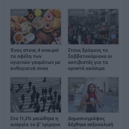
ΔΙΕΘΝΉ
ΔΙΕΘΝΉ
Ένας στους 4 αναιρεί
Στους δρόμους το
τα οφέλη των
Σαββατοκύριακο οι
υγιεινών γευμάτων με
ακτιβιστές για τα
ανθυγιεινά σνακ
ορυκτά καύσιμα
ΕΛΛΆΔΑ
ΔΙΕΘΝΉ
Στο 11,2% μειώθηκε η
Δημοσιογράφος
ανεργία το β’ τρίμηνο
δέχθηκε σεξουαλική