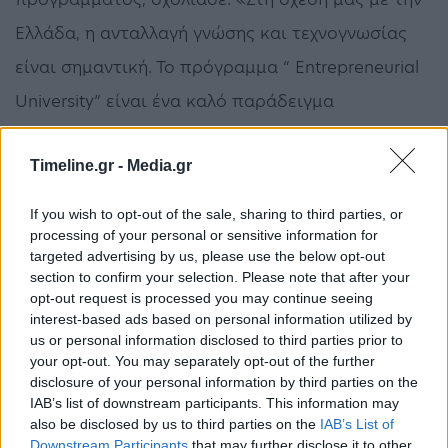
Ελλάδα, η ανταλλαγή γνώσης και τεχνογνωσίας
είναι σημαντική. Το πρόγραμμα “ Entrepreneurial
University” είναι ένα καλό παράδειγμα
συνεργασίας των χωρών μας. Η ολλανδική
πρεσβεία συνδέει την Ανώτατη Εκπαίδευση της
Timeline.gr -
Media.gr
Ελλάδας και της Ολλανδίας σε θέματα
If you wish to opt-out of the sale, sharing to third parties, or
καινοτομίας και επιχειρηματικότητας. Τα
processing of your personal or sensitive information for
targeted advertising by us, please use the below opt-out
τελευταία δύο χρόνια, μέσω των εργαστηρίων
section to confirm your selection. Please note that after your
opt-out request is processed you may continue seeing
που διοργανώθηκαν, πανεπιστήμια και κέντρα
interest-based ads based on personal information utilized by
των δύο χωρών έχουν αρχίσει να συνεργάζονται
us or personal information disclosed to third parties prior to
your opt-out. You may separately opt-out of the further
περισσότερο μεταξύ τους, με πολύ θετικά
disclosure of your personal information by third parties on the
αποτελέσματα!».
IAB’s list of downstream participants. This information may
also be disclosed by us to third parties on the
IAB’s List of
Downstream Participants
that may further disclose it to other