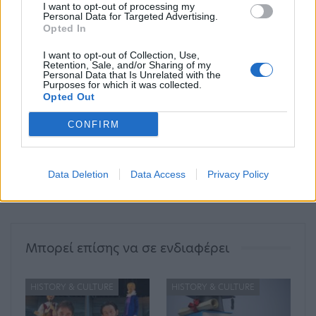
I want to opt-out of processing my
Personal Data for Targeted Advertising.
Opted In
αντικείμενα
δημοπρασία
ηθοποιός
Τζέιμς Ντιν
Χόλιγουντ - Χόλυγουντ
I want to opt-out of Collection, Use,
Retention, Sale, and/or Sharing of my
Personal Data that Is Unrelated with the
Purposes for which it was collected.
Opted Out
ΠΡΟΗΓΟΎΜΕΝΟ ΆΡΘΡΟ
ΕΠΌΜΕΝΟ ΆΡΘΡΟ
Το ταξίδι του Μασκ στην
Μυτιλήνη: Βρέθηκαν
CONFIRM
Κίνα και το νέο
εργαλεία της
εργοστάσιο της Tesla
παλαιολιθικής περιόδου
ηλικίας έως και 500.000
Data Deletion
Data Access
Privacy Policy
χρόνων (Φωτο)
Μπορεί επίσης να σε ενδιαφέρει
HISTORY & CULTURE
HISTORY & CULTURE