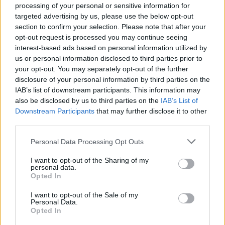
processing of your personal or sensitive information for
– από γυναίκες, στην κορυφή εξακολουθεί να
targeted advertising by us, please use the below opt-out
βρίσκεται η Μέριλιν Μονρόε. Για τον πρώτο του
section to confirm your selection. Please note that after your
opt-out request is processed you may continue seeing
ρόλο διαφημίζοντας Pepsi, το χειροκρότημα στο
interest-based ads based on personal information utilized by
Μπρόντγουεϊ, τη συνεργασία του με τον Ηλία
us or personal information disclosed to third parties prior to
your opt-out. You may separately opt-out of the further
Καζάν, τις τρεις καλτ ταινίες στις οποίες
disclosure of your personal information by third parties on the
IAB’s list of downstream participants. This information may
πρωταγωνίστησε: «Ανατολικά της Εδέμ»,
also be disclosed by us to third parties on the
IAB’s List of
«Επαναστάτης χωρίς αιτία», «Ο Γίγας». «Παίρνω
Downstream Participants
that may further disclose it to other
third parties.
βιταμίνες τώρα. Πάχυνα και νιώθω καλύτερα»,
Personal Data Processing Opt Outs
γράφει σε ένα γράμμα στην Τζέιν Ντίσι. «Μου
I want to opt-out of the Sharing of my
λείπεις. Με αγάπη. Τζιμ». Κι εμάς μας λείπεις,
personal data.
Opted In
Τζέιμς.
I want to opt-out of the Sale of my
Personal Data.
*Σάντυ Τσαντάκη/Δημοσιεύθηκε στην
Opted In
εφημερίδα Απογευματινή την Τρίτη 30 Μαΐου