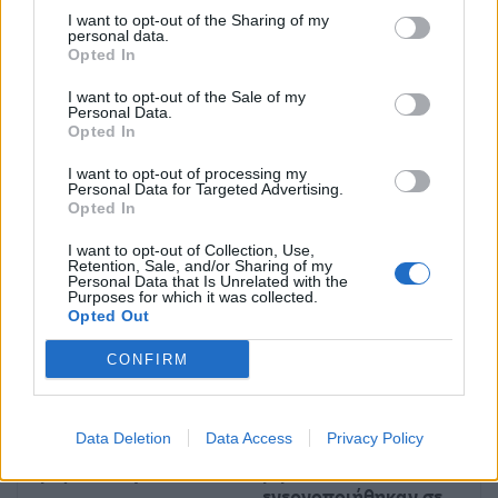
I want to opt-out of the Sharing of my
personal data.
Opted In
ΠΡΟΗΓΟΎΜΕΝΟ ΆΡΘΡΟ
ΕΠΌΜΕΝΟ ΆΡΘΡΟ
Χωρίς τρόλεϊ την Πέμπτη
Όλα τα γλυπτά του
I want to opt-out of the Sale of my
από 12:00 έως 16:00
Xαλεπά σε μία έκθεση
Personal Data.
Opted In
I want to opt-out of processing my
Personal Data for Targeted Advertising.
Opted In
Μπορεί επίσης να σε ενδιαφέρει
I want to opt-out of Collection, Use,
Retention, Sale, and/or Sharing of my
HISTORY & CULTURE
HISTORY & CULTURE
Personal Data that Is Unrelated with the
Purposes for which it was collected.
Opted Out
CONFIRM
Ο «Κουρέας της
ΔΥΠΑ: Συνολικά
Data Deletion
Data Access
Privacy Policy
Σεβίλλης» με
55.000 voucher
μαριονέτες
βιβλίων
ενεργοποιήθηκαν σε