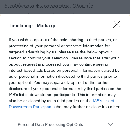
διευθύντρια φωτογραφίας, Ολυμπία
Μυτιληναίου, η Δανάη Σπαθάρα, line producer της
ταινίας του Σουηδού Ρούμπεν Έστλουντ «Το
Timeline.gr -
Media.gr
τρίγωνο της Θλίψης», που γυρίστηκε στην Εύβοια
If you wish to opt-out of the sale, sharing to third parties, or
και απέσπασε τον περσινό Χρυσό Φοίνικα, ο
processing of your personal or sensitive information for
targeted advertising by us, please use the below opt-out
πολυβραβευμένος σκηνοθέτης και ηθοποιός
section to confirm your selection. Please note that after your
Τζανλούκα Ματαρέζε, ο υποψήφιος για Oscar
opt-out request is processed you may continue seeing
interest-based ads based on personal information utilized by
Αυστριακός σκηνοθέτης Χούμπερτ Ζάουπερ.
us or personal information disclosed to third parties prior to
your opt-out. You may separately opt-out of the further
*Έφη Παπαζαχαρίου/Δημοσιεύθηκε στην
disclosure of your personal information by third parties on the
IAB’s list of downstream participants. This information may
εφημερίδα Απογευματινή τη Δευτέρα 12
also be disclosed by us to third parties on the
IAB’s List of
Downstream Participants
that may further disclose it to other
Ιουνίου
third parties.
Evia Film Project
Αλεξάντερ Πέιν
Εύβοια
Personal Data Processing Opt Outs