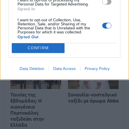
Personal Data for Targeted Advertising.
Opted In
I want to opt-out of Collection, Use,
Ο «Κουρέας της
ΔΥΠΑ: Συνολικά
Retention, Sale, and/or Sharing of my
Σεβίλλης» με
55.000 voucher
Personal Data that Is Unrelated with the
Purposes for which it was collected.
μαριονέτες
βιβλίων
Opted Out
ενεργοποιήθηκαν σε
δύο εβδομάδες
CONFIRM
HISTORY & CULTURE
HISTORY & CULTURE
Data Deletion
Data Access
Privacy Policy
Ταινίες της
Συναυλία-νοσταλγικό
Εβδομάδας: Η
ταξίδι με άρωμα Abba
οικογένεια
Πορτοκάλος
ταξιδεύει στην
Ελλάδα