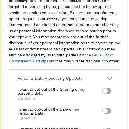
κοντά.
processing of your personal or sensitive information for
targeted advertising by us, please use the below opt-out
section to confirm your selection. Please note that after your
Γούντι Άλεν
Ηρώδειο
συναυλία
opt-out request is processed you may continue seeing
interest-based ads based on personal information utilized by
us or personal information disclosed to third parties prior to
ΠΡΟΗΓΟΎΜΕΝΟ ΆΡΘΡΟ
ΕΠΌΜΕΝΟ ΆΡΘΡΟ
your opt-out. You may separately opt-out of the further
disclosure of your personal information by third parties on the
Βοτανικός: Ο θρυλικός
Καύσωνας: Ο Παγκόσμιος
IAB’s list of downstream participants. This information may
ΤΣΙΟΥ προσθέτει έξι
Μετεωρολογικός
also be disclosed by us to third parties on the
IAB’s List of
τελευταίες παραστάσεις
Οργανισμός
Downstream Participants
that may further disclose it to other
λόγω της μεγάλης
προειδοποιεί για κίνδυνο
third parties.
καρδιακών προσβολών
Personal Data Processing Opt Outs
I want to opt-out of the Sharing of my
personal data.
Μπορεί επίσης να σε ενδιαφέρει
Opted In
I want to opt-out of the Sale of my
HISTORY & CULTURE
HISTORY & CULTURE
Personal Data.
Opted In
I want to opt-out of processing my