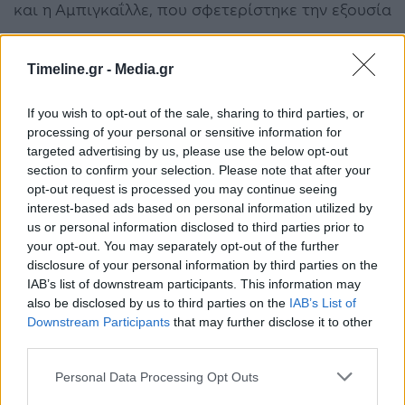
και η Αμπιγκαΐλλε, που σφετερίστηκε την εξουσία
του Ναμπούκκο.
Timeline.gr -
Media.gr
Παρά το γεγονός ότι ο
Βέρντι
δεν ήταν ο πρώτος
If you wish to opt-out of the sale, sharing to third parties, or
που μελοποίησε κείμενα με έντονα πολιτικό
processing of your personal or sensitive information for
χαρακτήρα –φλογεροί, γεμάτοι πατριωτικά
targeted advertising by us, please use the below opt-out
section to confirm your selection. Please note that after your
αισθήματα στίχοι υπάρχουν σε αρκετές όπερες
opt-out request is processed you may continue seeing
πριν από τις δικές του–, στην περίπτωσή του
interest-based ads based on personal information utilized by
us or personal information disclosed to third parties prior to
όμως τη διαφορά την κάνει η μουσική· είναι αυτή
your opt-out. You may separately opt-out of the further
disclosure of your personal information by third parties on the
που δίνει στις όπερές του σαφώς πολιτική
IAB’s list of downstream participants. This information may
διάσταση και έχει τη δύναμη να εξεγείρει τα
also be disclosed by us to third parties on the
IAB’s List of
Downstream Participants
that may further disclose it to other
πλήθη.
third parties.
Τη σκηνοθεσία της παραγωγής, η οποία
Personal Data Processing Opt Outs