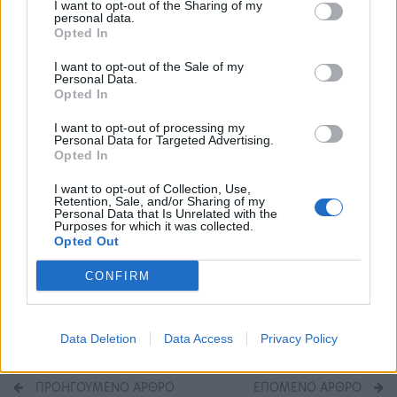
πρωτοπαρουσιάστηκε με μεγάλη επιτυχία τον
I want to opt-out of the Sharing of my
personal data.
Ιούνιο του 2018 στο
Ηρώδειο
, υπογράφει ο
Λέο
Opted In
Μουσκάτο
, ένας από τους πιο σημαντικούς
I want to opt-out of the Sale of my
Personal Data.
Ιταλούς σκηνοθέτες όπερας της νεότερης γενιάς,
Opted In
ο οποίος έχει διακριθεί κυρίως σε έργα Βέρντι
I want to opt-out of processing my
Personal Data for Targeted Advertising.
και Πουτσίνι. Έχει υπογράψει ιδιαιτέρως
Opted In
επιτυχημένες παραγωγές στη Σκάλα του Μιλάνου,
I want to opt-out of Collection, Use,
Retention, Sale, and/or Sharing of my
καθώς και σε άλλα κορυφαία ιταλικά λυρικά
Personal Data that Is Unrelated with the
Purposes for which it was collected.
Opted Out
θέατρα, όπως μεταξύ άλλων σε Ρώμη, Βενετία,
Φλωρεντία, Τορίνο κ.α.
CONFIRM
Εθνική Λυρική Σκηνή
Ηρώδειο
όπερα
Data Deletion
Data Access
Privacy Policy
ΠΡΟΗΓΟΎΜΕΝΟ ΆΡΘΡΟ
ΕΠΌΜΕΝΟ ΆΡΘΡΟ