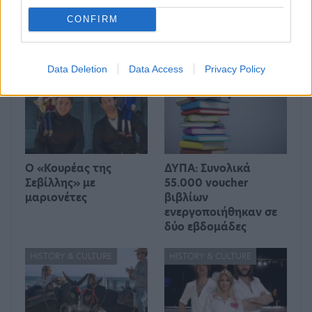
CONFIRM
Μπορεί επίσης να σε ενδιαφέρει
Data Deletion
Data Access
Privacy Policy
HISTORY & CULTURE
HISTORY & CULTURE
Ο «Κουρέας της
ΔΥΠΑ: Συνολικά
Σεβίλλης» με
55.000 voucher
μαριονέτες
βιβλίων
ενεργοποιήθηκαν σε
δύο εβδομάδες
HISTORY & CULTURE
HISTORY & CULTURE