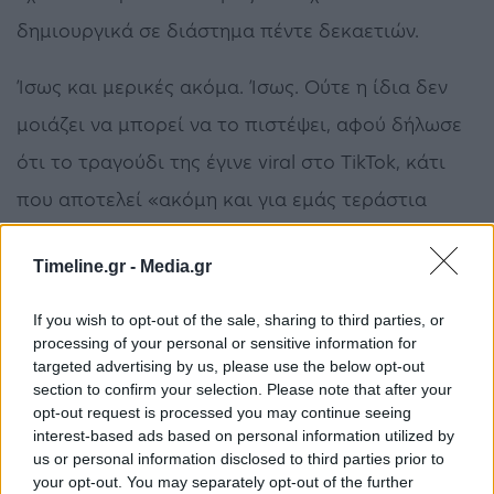
δημιουργικά σε διάστημα πέντε δεκαετιών.
Ίσως και μερικές ακόμα. Ίσως. Ούτε η ίδια δεν
μοιάζει να μπορεί να το πιστέψει, αφού δήλωσε
ότι το τραγούδι της έγινε viral στο TikTok, κάτι
που αποτελεί «ακόμη και για εμάς τεράστια
έκπληξη». Το «Padam, padam» ταξιδεύει στην
Timeline.gr -
Media.gr
Ολλανδία, την Αργεντινή, τη Χιλή, τη Νέα
Ζηλανδία και φυσικά τη γενέτειρά της, την
If you wish to opt-out of the sale, sharing to third parties, or
processing of your personal or sensitive information for
Αυστραλία.
targeted advertising by us, please use the below opt-out
section to confirm your selection. Please note that after your
Αν έχει σχέση με το… «Παντάμ, παντάμ» της
opt-out request is processed you may continue seeing
interest-based ads based on personal information utilized by
Εντίθ Πιαφ; «Εμπνευστήκαμε από τον τίτλο», λέει
us or personal information disclosed to third parties prior to
η Κάιλι Μινόγκ σήμερα. «Και ακολουθήσαμε τον
your opt-out. You may separately opt-out of the further