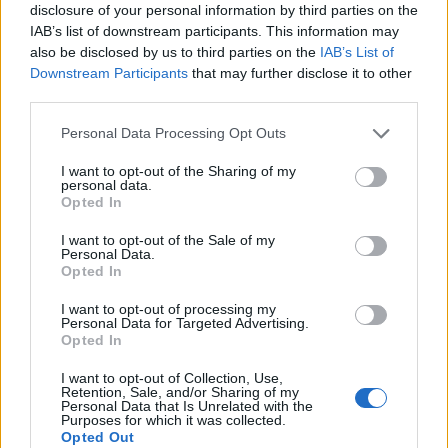
disclosure of your personal information by third parties on the
ρυθμό της καρδιάς».
IAB’s list of downstream participants. This information may
also be disclosed by us to third parties on the
IAB’s List of
Downstream Participants
that may further disclose it to other
third parties.
*Σάντυ Τσαντάκη/Δημοσιεύθηκε στην
Personal Data Processing Opt Outs
εφημερίδα Απογευματινή τη Δευτέρα 19
I want to opt-out of the Sharing of my
personal data.
Ιουνίου
Opted In
I want to opt-out of the Sale of my
κάιλι μινόγκ
τραγουδίστρια
Personal Data.
Opted In
I want to opt-out of processing my
ΠΡΟΗΓΟΎΜΕΝΟ ΆΡΘΡΟ
ΕΠΌΜΕΝΟ ΆΡΘΡΟ
Personal Data for Targeted Advertising.
Opted In
Εθνική Ελλάδος: Με…
ΔΥΠΑ: Ξεκινούν από
αέρα στο Παρίσι μετά και
σήμερα οι αιτήσεις για 30
I want to opt-out of Collection, Use,
το «τρίποντο» επί της
ΙΕΚ με 39 ειδικότητες
Retention, Sale, and/or Sharing of my
Personal Data that Is Unrelated with the
Ιρλανδίας
Purposes for which it was collected.
Opted Out