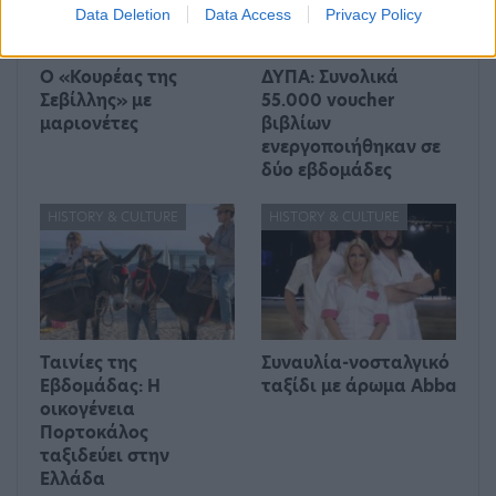
Data Deletion
Data Access
Privacy Policy
Ο «Κουρέας της
ΔΥΠΑ: Συνολικά
Σεβίλλης» με
55.000 voucher
μαριονέτες
βιβλίων
ενεργοποιήθηκαν σε
δύο εβδομάδες
HISTORY & CULTURE
HISTORY & CULTURE
Ταινίες της
Συναυλία-νοσταλγικό
Εβδομάδας: Η
ταξίδι με άρωμα Abba
οικογένεια
Πορτοκάλος
ταξιδεύει στην
Ελλάδα