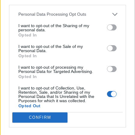
third parties.
Αυγούστου
Personal Data Processing Opt Outs
Μαθηματικά
μουσική
Σάμος
φεστιβάλ
I want to opt-out of the Sharing of my
personal data.
Opted In
ΠΡΟΗΓΟΎΜΕΝΟ ΆΡΘΡΟ
ΕΠΌΜΕΝΟ ΆΡΘΡΟ
I want to opt-out of the Sale of my
Personal Data.
Εξυπηρέτηση με ένα
Ποιος δημοσιογράφος
Opted In
«κλικ»: 200 Δήμοι έχουν
φεύγει από το «Γεια σου»
ενταχθεί στο gov.gr
και πάει στην Μπέττυ
I want to opt-out of processing my
Μαγγίρα;
Personal Data for Targeted Advertising.
Opted In
I want to opt-out of Collection, Use,
Retention, Sale, and/or Sharing of my
Personal Data that Is Unrelated with the
Μπορεί επίσης να σε ενδιαφέρει
Purposes for which it was collected.
Opted Out
HISTORY & CULTURE
HISTORY & CULTURE
CONFIRM