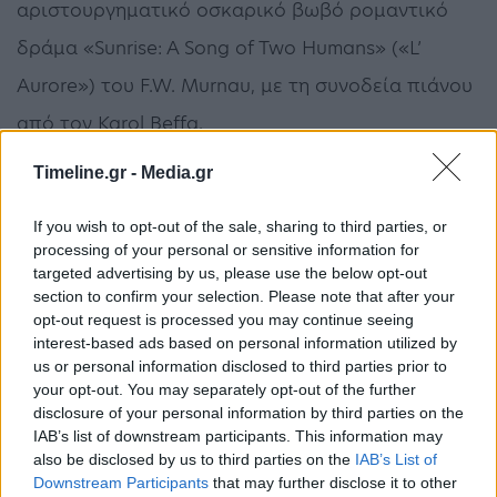
αριστουργηματικό οσκαρικό βωβό ρομαντικό
δράμα «Sunrise: A Song of Two Humans» («L’
Aurore») του F.W. Murnau, με τη συνοδεία πιάνου
από τον Karol Beffa.
Timeline.gr -
Media.gr
Τip:
Το «Festum π» διοργανώνεται από τον
Ελληνογάλλο μαέστρο Διονύση Δερβή-Μπουρνιά,
If you wish to opt-out of the sale, sharing to third parties, or
processing of your personal or sensitive information for
με την υποστήριξη του γαλλικού υπουργείου
targeted advertising by us, please use the below opt-out
Ανώτατης Παιδείας και Έρευνας και της γαλλικής
section to confirm your selection. Please note that after your
opt-out request is processed you may continue seeing
πρεσβείας.
interest-based ads based on personal information utilized by
us or personal information disclosed to third parties prior to
your opt-out. You may separately opt-out of the further
disclosure of your personal information by third parties on the
IAB’s list of downstream participants. This information may
*Έφη Παπαζαχαρίου/Δημοσιεύθηκε στην
also be disclosed by us to third parties on the
IAB’s List of
εφημερίδα Απογευματινή την Παρασκευή 11
Downstream Participants
that may further disclose it to other