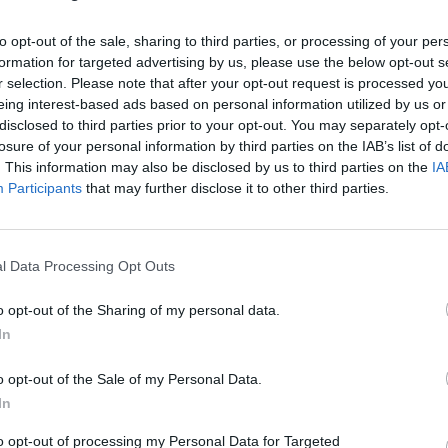
to opt-out of the sale, sharing to third parties, or processing of your per
formation for targeted advertising by us, please use the below opt-out s
r selection. Please note that after your opt-out request is processed y
eing interest-based ads based on personal information utilized by us or
disclosed to third parties prior to your opt-out. You may separately opt-
losure of your personal information by third parties on the IAB’s list of
το
βιολί
της, το κόκκινο χρώμα σήμα κατατεθέν
. This information may also be disclosed by us to third parties on the
IA
ων μουσική της, ξεκινάει μουσική περιοδεία
Participants
that may further disclose it to other third parties.
ινές βραδιές κάτω από τα αστέρια.
μπούτσικα
θα συναντήσει το άρωμα
l Data Processing Opt Outs
νύχτα σε νύχτα, εκεί όπου μαζί με τους
o opt-out of the Sharing of my personal data.
 θα φέρνουν το ρυθμό και τη χαρά που
In
ρους.
o opt-out of the Sale of my Personal Data.
In
 soundtrack της από την «
Πολίτικη κουζίνα
»,
to opt-out of processing my Personal Data for Targeted