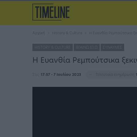
Αρχική
History & Culture
Η Ευανθία Ρεμπούτσικα ξε
HISTORY & CULTURE
ΒΓΑΊΝΩ ΈΞΩ
ΣΥΝΑΥΛΊΕΣ
Η Ευανθία Ρεμπούτσικα ξεκι
Στις
17:57 - 7 Ιουλίου 2023
Τελευταία ενημέρωση