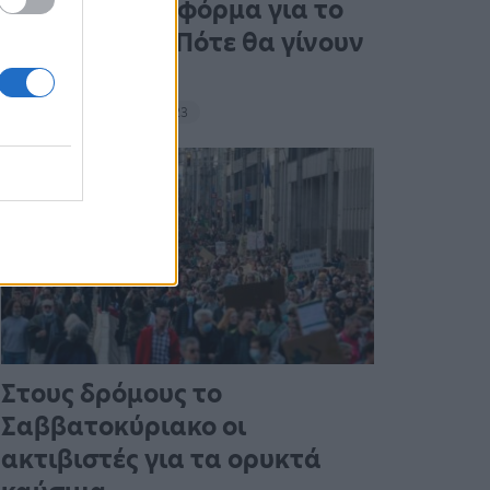
Άνοιξε η πλατφόρμα για το
Market Pass – Πότε θα γίνουν
οι πληρωμές
15:13 - 15 Σεπτεμβρίου 2023
Στους δρόμους το
Σαββατοκύριακο οι
ακτιβιστές για τα ορυκτά