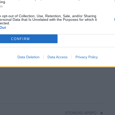
 μέχρι τη «
Φωνή Αιγαίου
» και τις «
Μη Χαμένες
ing.
In
o opt-out of Collection, Use, Retention, Sale, and/or Sharing
ersonal Data that Is Unrelated with the Purposes for which it
εύουν μαζί με την
Ευανθία Ρεμπούτσικα
οι
lected.
Out
CONFIRM
Data Deletion
Data Access
Privacy Policy
ΕΠΌΜΕΝΟ ΆΡΘΡΟ