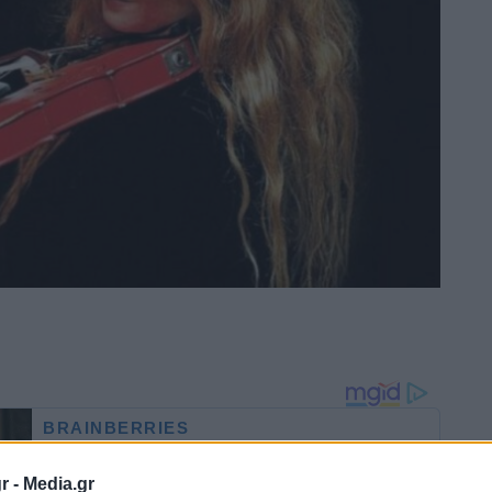
r -
Media.gr