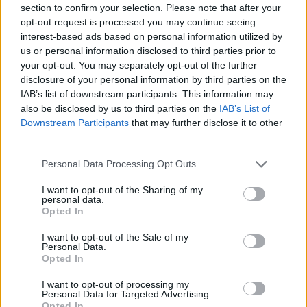
φυσική παρουσία θα φιλοξενηθεί κατά τη
section to confirm your selection. Please note that after your
opt-out request is processed you may continue seeing
διάρκεια του συνεδρίου στο Κέντρο Πολιτισμού
interest-based ads based on personal information utilized by
«Ελληνικός Κόσμος» του Ιδρύματος Μείζονος
us or personal information disclosed to third parties prior to
your opt-out. You may separately opt-out of the further
Ελληνισμού ενώ οι δύο πρώτες διαδικτυακές
disclosure of your personal information by third parties on the
Εκθέσεις φιλοξενούνται στην ιστοσελίδα του
IAB’s list of downstream participants. This information may
also be disclosed by us to third parties on the
IAB’s List of
συνεδρίου:
Downstream Participants
that may further disclose it to other
third parties.
h
ttps://conferencebrightstartfoundation.org/vo
Personal Data Processing Opt Outs
ices-of-children/
I want to opt-out of the Sharing of my
personal data.
Περισσότερα από
1500 παιδιά προσχολικής
Opted In
ηλικίας από 12 χώρες
‘’μεταφέρουν το μήνυμα
I want to opt-out of the Sale of my
Personal Data.
τους΄΄ μέσω των εικαστικών τεχνών. Τα μηνύματα
Opted In
και τα ίδια τα έργα τέχνης υπενθυμίζουν στους
I want to opt-out of processing my
Personal Data for Targeted Advertising.
«μεγάλους» του κόσμου ότι, αν και μικρά, τα
Opted In