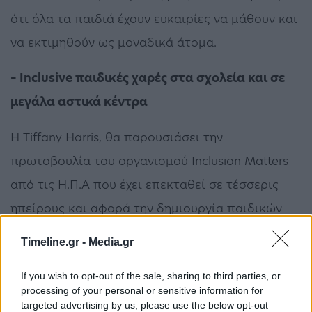
ότι όλα τα παιδιά έχουν ευκαιρίες να μάθουν και
να εκτιμηθούν ως μοναδικά άτομα.
– Inclusive παιδικές χαρές στα σχολεία και σε
μεγάλα αστικά κέντρα
Η Tiffany Harris, θα παρουσιάσει την
πρωτοβουλία τoυ οργανισμού Inclusion Matters
από τις Η.Π.Α που έχει επεκταθεί σε τέσσερις
ηπείρους και αφορά την δημιουργία παιδικών
χαρών που συμπεριλαμβάνουν τα παιδιά με
Timeline.gr -
Media.gr
ειδικές ανάγκες.
If you wish to opt-out of the sale, sharing to third parties, or
Η 1η Διεθνής ‘Εκθεση ‘’Voices of Children’’ με
processing of your personal or sensitive information for
targeted advertising by us, please use the below opt-out