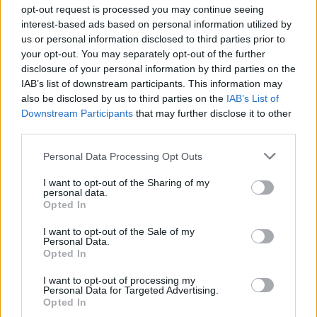
και μετά στη Μάνζα, λίγο έξω από τα Τίρανα.
opt-out request is processed you may continue seeing
interest-based ads based on personal information utilized by
Αλβανία
ΕΜΑΚ
έντι ράμα
Σεισμός
us or personal information disclosed to third parties prior to
your opt-out. You may separately opt-out of the further
disclosure of your personal information by third parties on the
IAB’s list of downstream participants. This information may
ΠΡΟΗΓΟΎΜΕΝΟ ΆΡΘΡΟ
ΕΠΌΜΕΝΟ ΆΡΘΡΟ
also be disclosed by us to third parties on the
IAB’s List of
Πρόεδρος της Βουλής της
Η απάντηση της Γκρέτα
Downstream Participants
that may further disclose it to other
Λιβύης: «Μη νόμιμη και
Τούνμπεργκ στο
third parties.
απορριπτέα η συμφωνία
ειρωνικό tweet του
με την Τουρκία»
Τραμπ
Personal Data Processing Opt Outs
I want to opt-out of the Sharing of my
personal data.
Opted In
Μπορεί επίσης να σε ενδιαφέρει
I want to opt-out of the Sale of my
Personal Data.
Opted In
ΕΛΛΆΔΑ
ΕΛΛΆΔΑ
I want to opt-out of processing my
Personal Data for Targeted Advertising.
Opted In