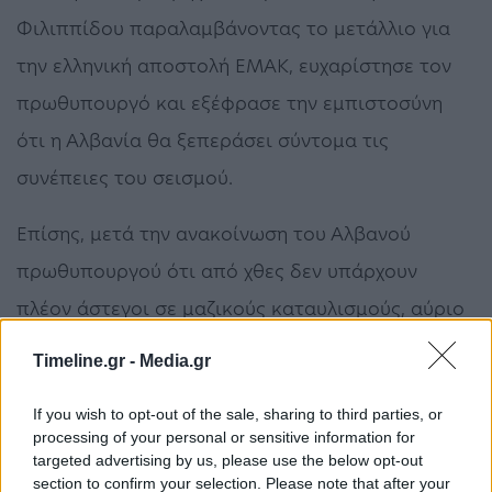
Φιλιππίδου παραλαμβάνοντας το μετάλλιο για
την ελληνική αποστολή ΕΜΑΚ, ευχαρίστησε τον
πρωθυπουργό και εξέφρασε την εμπιστοσύνη
ότι η Αλβανία θα ξεπεράσει σύντομα τις
συνέπειες του σεισμού.
Επίσης, μετά την ανακοίνωση του Αλβανού
πρωθυπουργού ότι από χθες δεν υπάρχουν
πλέον άστεγοι σε μαζικούς καταυλισμούς, αύριο
αναχωρούν από την Αλβανία και τα δύο ελληνικά
Timeline.gr -
Media.gr
στρατιωτικά μαγειρεία, τα οποία επί δέκα
If you wish to opt-out of the sale, sharing to third parties, or
ημέρες προσέφεραν 300 μερίδες φαγητού ανά
processing of your personal or sensitive information for
γεύμα σε σεισμόπληκτους πρώτα στο Δυρράχιο
targeted advertising by us, please use the below opt-out
section to confirm your selection. Please note that after your