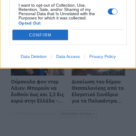
I want to opt-out of Collection, Use,
Retention, Sale, and/or Sharing of my
Personal Data that Is Unrelated with the
Στο 11,2% μειώθηκε η
Απεργία ΠΝΟ –
Purposes for which it was collected.
ανεργία το β’ τρίμηνο
ΠΕΝΕΝ: Δεμένα τα
Opted Out
εφέτος
πλοία στα λιμάνια
CONFIRM
ΟΙΚΟΝΟΜΊΑ
ΕΛΛΆΔΑ
Data Deletion
Data Access
Privacy Policy
Ούρσουλα φον ντερ
Δικαίωση του δήμου
Λάιεν: Μπορούν να
Θεσσαλονίκης από το
δοθούν έως και 2,2 δις
Ελεγκτικό Συνέδριο
ευρώ στην Ελλάδα –…
για τα Πολυκέντρα…
ΠΡΟΗΓΟΎΜΕΝΗ ΣΕΛΊΔΑ
ΕΠΌΜΕΝΗ ΣΕΛΊΔΑ