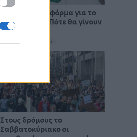
Άνοιξε η πλατφόρμα για το
Market Pass – Πότε θα γίνουν
οι πληρωμές
15:13 - 15 Σεπτεμβρίου 2023
Στους δρόμους το
Σαββατοκύριακο οι