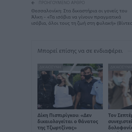
ΠΡΟΗΓΟΎΜΕΝΟ ΆΡΘΡΟ
Θεσσαλονίκη: Στα δικαστήρια οι γονείς του
Άλκη – «Τα ισόβια να γίνουν πραγματικά
ισόβια, όλοι τους τη ζωή στη φυλακή» (Βίντεο
Μπορεί επίσης να σε ενδιαφέρει
ΔΙΚΑΙΟΣΎΝΗ
ΔΙΚΑΙΟΣΎΝΗ
Δίκη Πισπιρίγκου: «Δεν
Τον Σεπτέ
δικαιολογείται ο θάνατος
συνεχιστεί
της Τζωρτζίνας»
δολοφονία