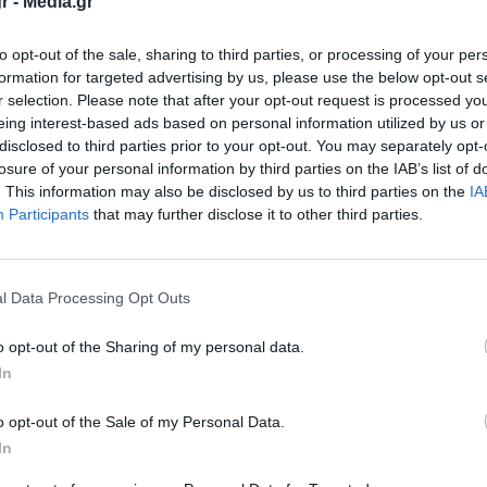
r -
Media.gr
to opt-out of the sale, sharing to third parties, or processing of your per
formation for targeted advertising by us, please use the below opt-out s
r selection. Please note that after your opt-out request is processed y
eing interest-based ads based on personal information utilized by us or
disclosed to third parties prior to your opt-out. You may separately opt-
losure of your personal information by third parties on the IAB’s list of
. This information may also be disclosed by us to third parties on the
IA
 οδηγείται σήμερα ο 44χρονος πατέρας
ο
Participants
that may further disclose it to other third parties.
ης 13χρονης κόρης του, στο Ηράκλειο.
l Data Processing Opt Outs
ς ο οποίος μένει στο Ηράκλειο οδηγήθηκε
o opt-out of the Sharing of my personal data.
In
ινικές διώξεις για ενδοοικογενειακή βία και
ρο.
o opt-out of the Sale of my Personal Data.
In
ρονης