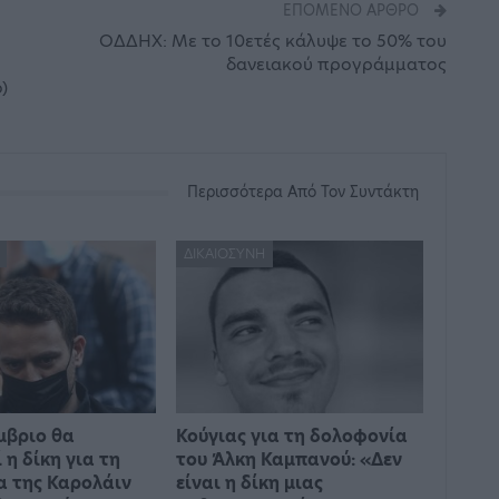
ΕΠΌΜΕΝΟ ΆΡΘΡΟ
ΟΔΔΗΧ: Με το 10ετές κάλυψε το 50% του
δανειακού προγράμματος
)
Περισσότερα Από Τον Συντάκτη
ΔΙΚΑΙΟΣΎΝΗ
μβριο θα
Κούγιας για τη δολοφονία
 η δίκη για τη
του Άλκη Καμπανού: «Δεν
 της Καρολάιν
είναι η δίκη μιας