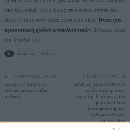
«Ένα λάθος ήταν δεν αρνούμαι να το παραδεχθώ.
Δεν έχω κάνει κακό όμως σε κανένα οπότε δεν
είναι τίποτα από άλλα αυτά που λένε.
Ήταν για
προσωπική χρήση αποκλειστικά
», δήλωσε κατά
την έξοιδό του.
Ναρκωτικά
Πρεβενάς
ΠΡΟΗΓΟΎΜΕΝΟ ΆΡΘΡΟ
ΕΠΌΜΕΝΟ ΆΡΘΡΟ
Σεισμός – Κρήτη: Σε
Δένδιας προς ΣΥΡΙΖΑ: Η
σκηνές εκατοντάδες
επιθετικότητα της
πολίτες
Τουρκίας δεν επιτρέπει
την πολυτέλεια
καταψήφισης της
ελληνογαλλικής
συμφωνίας