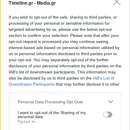
Timeline.gr -
Media.gr
Μπορεί επίσης να σε ενδιαφέρει
If you wish to opt-out of the sale, sharing to third parties, or
processing of your personal or sensitive information for
targeted advertising by us, please use the below opt-out
ΔΙΚΑΙΟΣΎΝΗ
ΔΙΚΑΙΟΣΎΝΗ
section to confirm your selection. Please note that after your
opt-out request is processed you may continue seeing
interest-based ads based on personal information utilized by
us or personal information disclosed to third parties prior to
your opt-out. You may separately opt-out of the further
disclosure of your personal information by third parties on the
Δίκη Πισπιρίγκου:
Τον Σεπτέμβριο θα
IAB’s list of downstream participants. This information may
«Δεν δικαιολογείται ο
συνεχιστεί η δίκη για
also be disclosed by us to third parties on the
IAB’s List of
θάνατος της
τη δολοφονία της
Downstream Participants
that may further disclose it to other
Τζωρτζίνας»
Καρολάιν μετά τον
third parties.
διορισμό…
Personal Data Processing Opt Outs
ΔΙΚΑΙΟΣΎΝΗ
ΔΙΚΑΙΟΣΎΝΗ
I want to opt-out of the Sharing of my
personal data.
Opted In