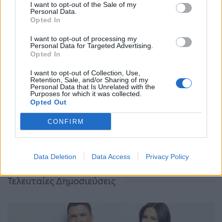
I want to opt-out of the Sale of my
Personal Data.
Opted In
Κούγιας για τη
Δίκη Άλκη Καμπανού
I want to opt-out of processing my
δολοφονία του Άλκη
– «Καταπέλτης» η
Personal Data for Targeted Advertising.
Καμπανού: «Δεν είναι
εισαγγελέας: «Ήθελαν
Opted In
η δίκη μιας
να αφαιρέσουν όσο…
ανθρωποκτονίας,…
I want to opt-out of Collection, Use,
Retention, Sale, and/or Sharing of my
Personal Data that Is Unrelated with the
ΠΡΟΗΓΟΎΜΕΝΗ ΣΕΛΊΔΑ
ΕΠΌΜΕΝΗ ΣΕΛΊΔΑ
Purposes for which it was collected.
Opted Out
CONFIRM
Data Deletion
Data Access
Privacy Policy
Τελευταίες Δημοσιεύσεις