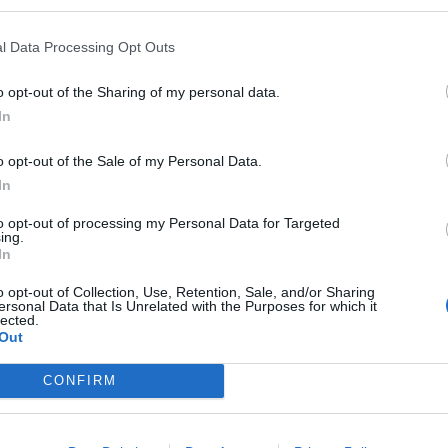
ινδυνότητας και ως εκ τούτου οφείλαμε, όπως
l Data Processing Opt Outs
ον σταθμό μας σε στάδιο αυξημένης
o opt-out of the Sharing of my personal data.
In
τάσταση που κλήθηκε να αντιμετωπίσει, ο κ.
o opt-out of the Sale of my Personal Data.
 της φωτιάς στην Κινέτα του ζητήθηκε και
In
αι περιπολία τα οποία ο ίδιος φρόντισε να
to opt-out of processing my Personal Data for Targeted
ing.
In
 δεν υπήρχε κάποιο εναέριο για να κάνει
o opt-out of Collection, Use, Retention, Sale, and/or Sharing
ersonal Data that Is Unrelated with the Purposes for which it
lected.
υ υψηλού βαθμού επικινδυνότητας. Θα
Out
τον καπνό και να χτυπήσει τη φωτιά εν τη
CONFIRM
…» τόνισε λέγοντας πως ο ίδιος ζητούσε
στη φωτιά. Όπως κατέθεσε, έλεγε “Κέντρο