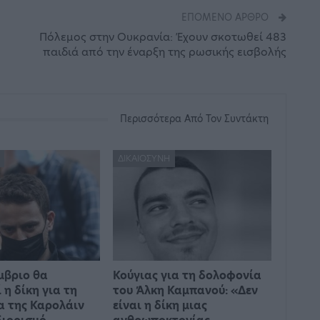
ΕΠΌΜΕΝΟ ΆΡΘΡΟ
Πόλεμος στην Ουκρανία: Έχουν σκοτωθεί 483
παιδιά από την έναρξη της ρωσικής εισβολής
Περισσότερα Από Τον Συντάκτη
ΔΙΚΑΙΟΣΎΝΗ
μβριο θα
Κούγιας για τη δολοφονία
 η δίκη για τη
του Άλκη Καμπανού: «Δεν
 της Καρολάιν
είναι η δίκη μιας