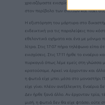
χρειαζόμαστε ενισχύσεις σε επίγειες δυ
στον περίβολο των σπιτιών και πάει στο
Η εξιστόρηση του μάρτυρα στο δικαστήρι
ενδεικτική για τις παραλείψεις που κόσ
εθελοντικά οχήματα και ένα με μόνιμο
λίτρα. Στις 17:07 πήρα τηλέφωνο είπα ό
ενισχύσεις. Στις 17:11 ήρθε το εναέριο 
πυρκαγιά όπως λέμε εμείς στη γλώσσα μα
κρατούσαμε. Αρκεί να έρχονταν και άλλα
η φωτιά είχε μπει μέσα στο μοναστήρι 
είχε γίνει πλέον ανεξέλεγκτη. Εναέρια δ
Δεν ήρθε ξανά άλλο. Αν έρχονταν τρία, τ
μισή, η φωτιά δεν θα είχε φτάσει ούτε σ