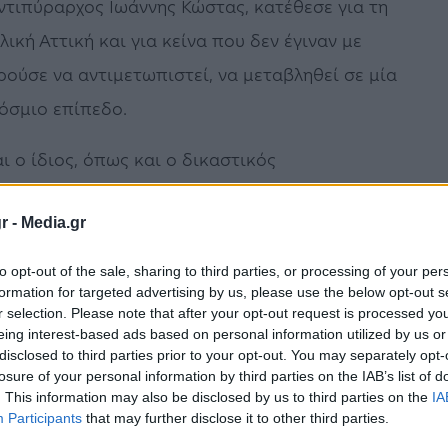
αντιπύραρχος Ιωάννης Κώστας, κατέθεσε για τη
ική Αττική και για κείνα που δεν έγιναν με
ύσε να αντιμετωπιστεί, να μεταβληθεί σε μία
όσμιο επίπεδο.
 ο ίδιος, όπως και ο δικαστικός
 Λιότσιος, έχει μηνυθεί από κατηγορούμενο
r -
Media.gr
, «να μας φοβίσουν και να μειώσουν την
to opt-out of the sale, sharing to third parties, or processing of your per
formation for targeted advertising by us, please use the below opt-out s
ού, η έλλειψη εναέριας συνδρομής, ουσιαστικά
r selection. Please note that after your opt-out request is processed y
eing interest-based ads based on personal information utilized by us or
νταν τρία, τέσσερα εναέρια μέχρι τις πέντε με
disclosed to third parties prior to your opt-out. You may separately opt-
losure of your personal information by third parties on the IAB’s list of
άσει ούτε στον Βουτζά» επισήμανε.
. This information may also be disclosed by us to third parties on the
IA
Participants
that may further disclose it to other third parties.
την προηγούμενη μέρα ήταν σε γνώση της