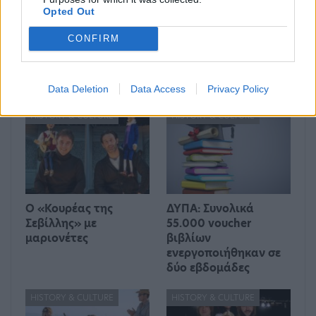
εκλογή νέας ηγεσίας
Λυκαβηττού
Opted Out
CONFIRM
Μπορεί επίσης να σε ενδιαφέρει
Data Deletion
Data Access
Privacy Policy
HISTORY & CULTURE
HISTORY & CULTURE
Ο «Κουρέας της
ΔΥΠΑ: Συνολικά
Σεβίλλης» με
55.000 voucher
μαριονέτες
βιβλίων
ενεργοποιήθηκαν σε
δύο εβδομάδες
HISTORY & CULTURE
HISTORY & CULTURE