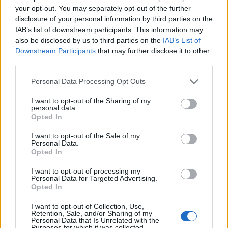
H Άντζελα Ζήλεια έκανε μουσικές σπουδές στη
your opt-out. You may separately opt-out of the further
Σχολή Ζουανέα και διέπρεψε ως τραγουδίστρια
disclosure of your personal information by third parties on the
IAB’s list of downstream participants. This information may
ελαφρού τραγουδιού κερδίζοντας πέντε βραβεία
also be disclosed by us to third parties on the
IAB’s List of
Downstream Participants
that may further disclose it to other
σε διάφορα φεστιβάλ (Βαρκελώνη, Σοπότ και
third parties.
Θεσσαλονίκης).
Personal Data Processing Opt Outs
Το τελευταίο βραβείο ήταν το 1967 με το
I want to opt-out of the Sharing of my
personal data.
τραγούδι Καλωσόρισες έρωτα.
Opted In
I want to opt-out of the Sale of my
Άντζελα Ζήλεια
ηθοποιός
πέθανε
τραγουδίστρια
Personal Data.
Opted In
I want to opt-out of processing my
Personal Data for Targeted Advertising.
ΠΡΟΗΓΟΎΜΕΝΟ ΆΡΘΡΟ
ΕΠΌΜΕΝΟ ΆΡΘΡΟ
Opted In
Παραιτήθηκε από
Οι ΠΥΞ ΛΑΞ ετοιμάζουν
πρόεδρος του ΣΥΡΙΖΑ ο
μεγάλη συναυλία τον
I want to opt-out of Collection, Use,
Αλέξης Τσίπρας – Δεν θα
Σεπτέβριο στο
Retention, Sale, and/or Sharing of my
Personal Data that Is Unrelated with the
είναι υποψήφιος στην
ανανεωμένο θέατρο του
Purposes for which it was collected.