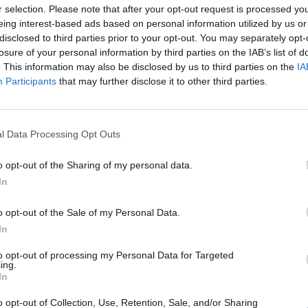
r selection. Please note that after your opt-out request is processed y
eing interest-based ads based on personal information utilized by us or
disclosed to third parties prior to your opt-out. You may separately opt-
losure of your personal information by third parties on the IAB’s list of
. This information may also be disclosed by us to third parties on the
IA
Participants
that may further disclose it to other third parties.
λωσε ότι το Ιράν πιθανόν στοχοθέτησε την
l Data Processing Opt Outs
σκόπευε να επιτεθεί εναντίον τεσσάρων
o opt-out of the Sharing of my personal data.
ηγός του Κασέμ Σουλεϊμανί σκοτώθηκε σε
In
o opt-out of the Sale of my Personal Data.
ια την πρεσβεία στη Βαγδάτη» είπε ο
In
μα συνέντευξης που παραχώρησε στο Fox News.
to opt-out of processing my Personal Data for Targeted
ing.
 επρόκειτο για τέσσερις πρεσβείες»
In
o opt-out of Collection, Use, Retention, Sale, and/or Sharing