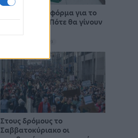
Άνοιξε η πλατφόρμα για το
Market Pass – Πότε θα γίνουν
οι πληρωμές
15:13 - 15 Σεπτεμβρίου 2023
Στους δρόμους το
Σαββατοκύριακο οι