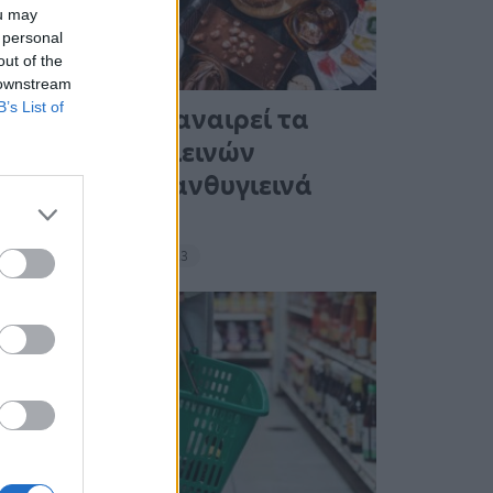
ou may
 personal
out of the
 downstream
B’s List of
Ένας στους 4 αναιρεί τα
οφέλη των υγιεινών
γευμάτων με ανθυγιεινά
σνακ
18:11 - 15 Σεπτεμβρίου 2023