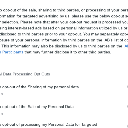
τερικών προχωρά στις σχετικές διαδικασίες
to opt-out of the sale, sharing to third parties, or processing of your per
όψε (βράδυ Παρασκευής) τίθεται σε δημόσια
formation for targeted advertising by us, please use the below opt-out s
ου θα διαρκέσει τρεις ημέρες.
r selection. Please note that after your opt-out request is processed y
eing interest-based ads based on personal information utilized by us or
disclosed to third parties prior to your opt-out. You may separately opt-
α στη Βουλή, θα συζητηθεί στις αρμόδιες
losure of your personal information by third parties on the IAB’s list of
έλεια στις 22 του μηνός, πριν ο Κυριάκος
. This information may also be disclosed by us to third parties on the
IA
Participants
that may further disclose it to other third parties.
της Ελβετίας για το Παγκόσμιο Οικονομικό
 ότι κατόπιν αυτού, επισπεύδονται και οι
υ της Δημοκρατίας, καθώς η κυβέρνηση έχει
l Data Processing Opt Outs
νόμος και αμέσως μετά θα ανακοινωθεί το
o opt-out of the Sharing of my personal data.
ς.
In
o opt-out of the Sale of my Personal Data.
ης παρουσίασε στους αρχηγούς το σχέδιο του
In
 και Γεννηματά ήταν κάθετα αρνητικές.
to opt-out of processing my Personal Data for Targeted