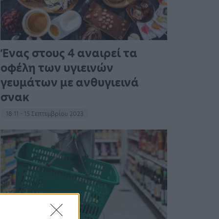
Ένας στους 4 αναιρεί τα
οφέλη των υγιεινών
γευμάτων με ανθυγιεινά
σνακ
18:11 - 15 Σεπτεμβρίου 2023