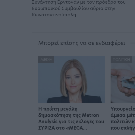
Συνάντηση Ερντογάν με τον πρόεδρο του
Ευρωπαϊκού Συμβουλίου αύριο στην
Κωνσταντινούπολη
Μπορεί επίσης να σε ενδιαφέρει
MEDIA
ΠΟΛΙΤΙΚΉ
Η πρώτη μεγάλη
Υπουργείο
δημοσκόπηση της Metron
άμεσα μέτ
Analysis για τις εκλογές του
πολιτών κ
ΣΥΡΙΖΑ στο «MEGA…
που επλή