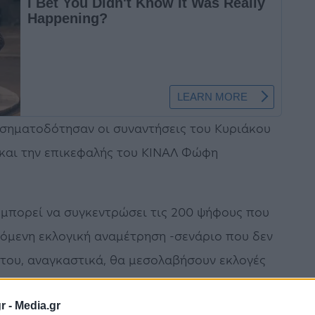
 σηματοδότησαν οι συναντήσεις του Κυριάκου
και την επικεφαλής του ΚΙΝΑΛ Φώφη
 μπορεί να συγκεντρώσει τις 200 ψήφους που
πόμενη εκλογική αναμέτρηση -σενάριο που δεν
ύτου, αναγκαστικά, θα μεσολαβήσουν εκλογές
r -
Media.gr