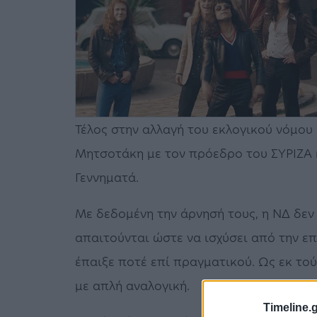
Τέλος στην αλλαγή του εκλογικού νόμου
Μητσοτάκη με τον πρόεδρο του ΣΥΡΙΖΑ 
Γεννηματά.
Με δεδομένη την άρνησή τους, η ΝΔ δεν
απαιτούνται ώστε να ισχύσει από την ε
έπαιξε ποτέ επί πραγματικού. Ως εκ το
με απλή αναλογική.
Timeline.g