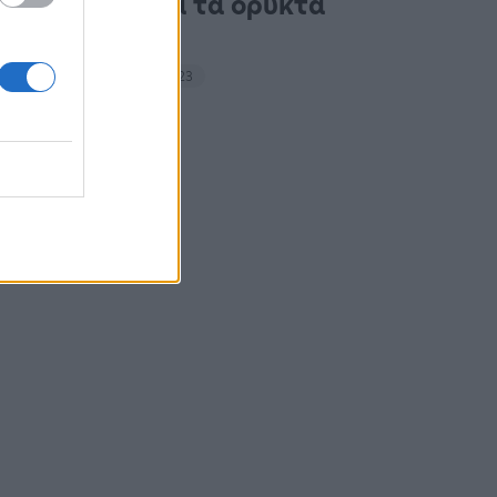
ακτιβιστές για τα ορυκτά
καύσιμα
14:27 - 15 Σεπτεμβρίου 2023