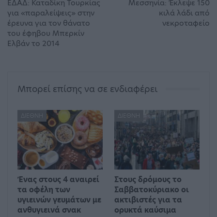
ΕΔΑΔ: Καταδίκη Τουρκίας
Μεσσηνία: Έκλεψε 150
για «παραλείψεις» στην
κιλά λάδι από
έρευνα για τον θάνατο
νεκροταφείο
του έφηβου Μπερκίν
Ελβάν το 2014
Μπορεί επίσης να σε ενδιαφέρει
ΔΙΕΘΝΉ
ΔΙΕΘΝΉ
Ένας στους 4 αναιρεί
Στους δρόμους το
τα οφέλη των
Σαββατοκύριακο οι
υγιεινών γευμάτων με
ακτιβιστές για τα
ανθυγιεινά σνακ
ορυκτά καύσιμα