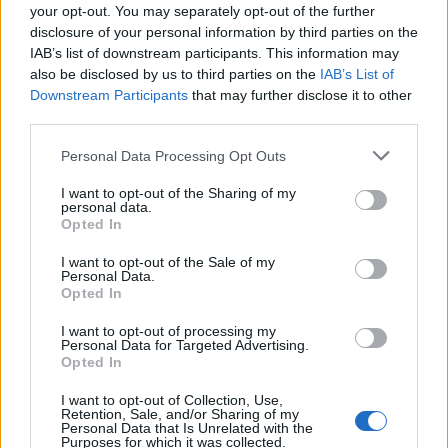
your opt-out. You may separately opt-out of the further
σώσουν έναν πολίτη. Οι Έλληνες ωστόσο που
disclosure of your personal information by third parties on the
θεωρούσαν εχθρό, το έκαναν».
IAB’s list of downstream participants. This information may
also be disclosed by us to third parties on the
IAB’s List of
Downstream Participants
that may further disclose it to other
«Οι υπεραιωνόβιοι γείτονές μας. Η ανθρωπιά
third parties.
είναι κάτι τέτοιο. Ευχαριστώ Ελλάδα»
Personal Data Processing Opt Outs
I want to opt-out of the Sharing of my
personal data.
Opted In
I want to opt-out of the Sale of my
Personal Data.
Opted In
I want to opt-out of processing my
Personal Data for Targeted Advertising.
Opted In
«Όποια γλώσσα και αν είναι μιλάμε, όποιο και
I want to opt-out of Collection, Use,
Retention, Sale, and/or Sharing of my
Personal Data that Is Unrelated with the
εάν είναι το χρώμα της σημαίας μας, τα χρώματα
Purposes for which it was collected.