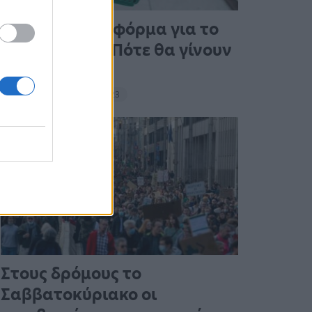
Άνοιξε η πλατφόρμα για το
Market Pass – Πότε θα γίνουν
οι πληρωμές
15:13 - 15 Σεπτεμβρίου 2023
Στους δρόμους το
Σαββατοκύριακο οι