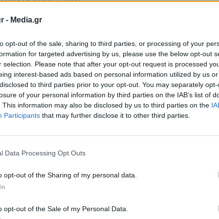
υμάτων της επίθεσης ενόπλου που σημειώθηκε
r -
Media.gr
Τελ Αβίβ, ανακοίνωσαν σήμερα οι ισραηλινές και
to opt-out of the sale, sharing to third parties, or processing of your per
formation for targeted advertising by us, please use the below opt-out s
r selection. Please note that after your opt-out request is processed y
eing interest-based ads based on personal information utilized by us or
 βρίσκονται μεταξύ των θυμάτων της επίθεσης,
disclosed to third parties prior to your opt-out. You may separately opt-
νθρώπων, ανάμεσα στους οποίους ένας
losure of your personal information by third parties on the IAB’s list of
. This information may also be disclosed by us to third parties on the
IA
Μπρακ, προάστιο του Τελ Αβίβ στο οποίο
Participants
that may further disclose it to other third parties.
ι, αναφέρει η αστυνομία σε ανακοίνωσή της.
αταδίκασε σε ανακοίνωσή της «την
l Data Processing Opt Outs
 Μπνέι Μπρακ από την οποία έχασαν τη ζωή
o opt-out of the Sharing of my personal data.
η επιβεβαιώνουμε ότι δύο Ουκρανοί πολίτες
In
o opt-out of the Sale of my Personal Data.