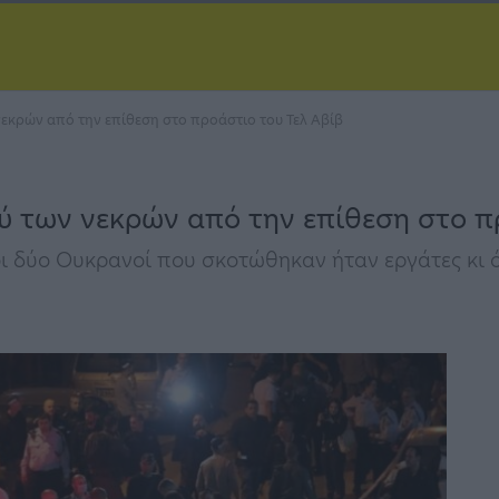
νεκρών από την επίθεση στο προάστιο του Τελ Αβίβ
ύ των νεκρών από την επίθεση στο π
 οι δύο Ουκρανοί που σκοτώθηκαν ήταν εργάτες κι 