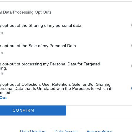
θεση στην έδρα των ΜΑΤ – Κουκουλοφόροι
l Data Processing Opt Outs
βόμβες μολότοφ
o opt-out of the Sharing of my personal data.
ίου 2023
In
 τραυματισμοί
o opt-out of the Sale of my Personal Data.
In
ας νεκρός σε επίθεση εναντίον τηλεοπτικού
to opt-out of processing my Personal Data for Targeted
ing.
ίου 2023
In
γός Έντι Ράμα κατήγγειλε μια «εγκληματική
o opt-out of Collection, Use, Retention, Sale, and/or Sharing
 εξέφρασε την «αλληλεγγύη» του προς τους
ersonal Data that Is Unrelated with the Purposes for which it
ς του σταθμού
lected.
Out
 Guardian για την επίθεση στον αρχαιολόγο
CONFIRM
 – Βία απέναντι στις προσπάθειες…
ίου 2023
εφημερίδα στέκεται στην επίθεση στον
Data Deletion
Data Access
Privacy Policy