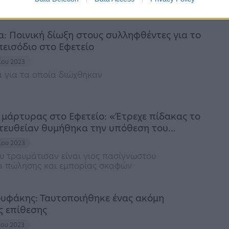
αι το «κράτος εν κράτει» στο κυκλαδίτικο νησί
: Ποινική δίωξη στους συλληφθέντες για το
πεισόδιο στο Εφετείο
ίου 2023
 για τα οποία διώχθηκαν
 μάρτυρας στο Εφετείο: «Έτρεχε πίδακας το
ατευθείαν θυμήθηκα την υπόθεση του…
ίου 2023
 τραυμάτισαν είναι γιος πασίγνωστου
ία πώλησης και εμπορίας σκαφών
ουφάκης: Ταυτοποιήθηκε ένας ακόμη
ς επίθεσης
ίου 2023