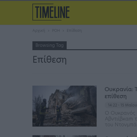
Αρχική
ΡΟΗ
Επίθεση
Browsing Tag
Επίθεση
Ουκρανία: 
επίθεση
14:22 - 15 Μαΐο
Ο Ουκρανός 
Αβντιίβκαm τ
του Ντονμπά