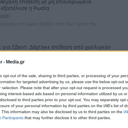
Μεγάλη επίθεση με μη επανδρωμένα
εξαπέλυσε η Ρωσία
 2023
ηχούσαν επί ώρες σχεδόν στα δύο τρίτα της
 για Σβεντ: Δέχτηκε επίθεση από χούλιγκαν
τιατόριο
r -
Media.gr
 2023
ρντ τραυματίστηκε σοβαρά στο κεφάλι
to opt-out of the sale, sharing to third parties, or processing of your per
formation for targeted advertising by us, please use the below opt-out s
r selection. Please note that after your opt-out request is processed y
: Με ψυχιατρικά προβλήματα ο 17χρονος
eing interest-based ads based on personal information utilized by us or
ηκε στη μητέρα του
disclosed to third parties prior to your opt-out. You may separately opt-
losure of your personal information by third parties on the IAB’s list of
ίου 2023
. This information may also be disclosed by us to third parties on the
IA
βγήκε από την πολυκατοικία φωνάζοντας
Participants
that may further disclose it to other third parties.
υς δαίμονες, σκότωσα τη μάνα μου»