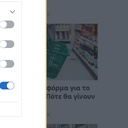
σνακ
18:11 - 15 Σεπτεμβρίου 2023
Άνοιξε η πλατφόρμα για το
Market Pass – Πότε θα γίνουν
οι πληρωμές
15:13 - 15 Σεπτεμβρίου 2023