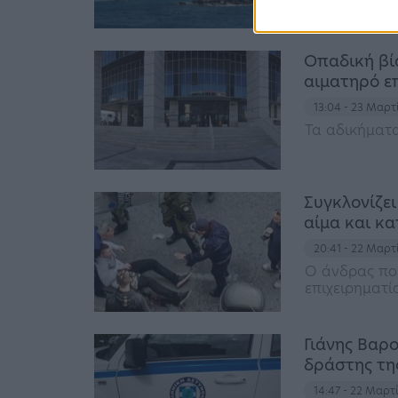
αρχαιολόγο κ
Οπαδική βία
αιματηρό ε
13:04 - 23 Μαρτ
Τα αδικήματα
Συγκλονίζει
αίμα και κ
20:41 - 22 Μαρτ
Ο άνδρας που
επιχειρηματ
Γιάνης Βαρ
δράστης τη
14:47 - 22 Μαρτ