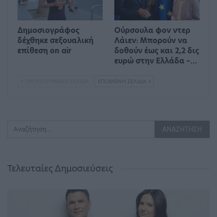
Δημοσιογράφος
Ούρσουλα φον ντερ
δέχθηκε σεξουαλική
Λάιεν: Μπορούν να
επίθεση on air
δοθούν έως και 2,2 δις
ευρώ στην Ελλάδα –…
ΠΡΟΗΓΟΎΜΕΝΗ ΣΕΛΊΔΑ
ΕΠΌΜΕΝΗ ΣΕΛΊΔΑ
Τελευταίες Δημοσιεύσεις