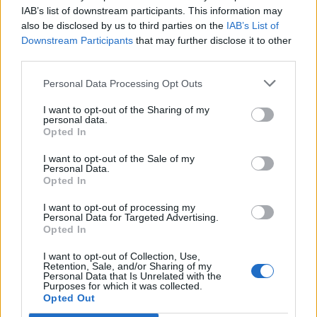
IAB’s list of downstream participants. This information may
Αφού ταχυδρόμησε τις επιστολές στον Καναδά,
also be disclosed by us to third parties on the
IAB’s List of
πήγε με αυτοκίνητο στις ΗΠΑ αλλά συνελήφθη
Downstream Participants
that may further disclose it to other
third parties.
από συνοριοφύλακες όταν στην κατοχή της
Personal Data Processing Opt Outs
βρέθηκαν ένα γεμάτο όπλο και πολλά
πυρομαχικά. Τέθηκε υπό κράτηση και παρέμεινε
I want to opt-out of the Sharing of my
personal data.
προφυλακισμένη καθ’ όλη τη διάρκεια της
Opted In
διαδικασίας.
I want to opt-out of the Sale of my
Personal Data.
Opted In
Απόπειρα ανθρωποκτονίας
ΗΠΑ
Ντόναλντ Τραμπ
I want to opt-out of processing my
Personal Data for Targeted Advertising.
Opted In
ΠΡΟΗΓΟΎΜΕΝΟ ΆΡΘΡΟ
ΕΠΌΜΕΝΟ ΆΡΘΡΟ
I want to opt-out of Collection, Use,
Netflix: Τα γαλλικά του
Κύπελλο Ελλάδας:
Retention, Sale, and/or Sharing of my
Personal Data that Is Unrelated with the
Δημητρακόπουλου στη
Μυθική εμφάνιση
Purposes for which it was collected.
σειρά «Emily in Paris»
Τζολάκη και πρόκριση
Opted Out
(Βίντεο)
των «ερυθρόλευκων»