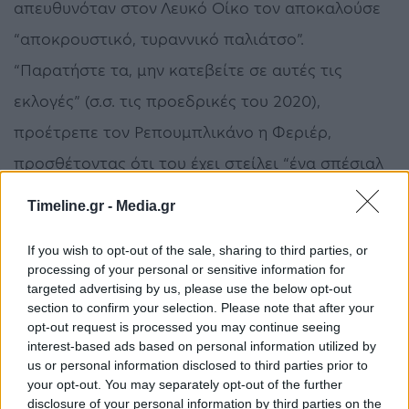
απευθυνόταν στον Λευκό Οίκο τον αποκαλούσε
“αποκρουστικό, τυραννικό παλιάτσο”.
“Παρατήστε τα, μην κατεβείτε σε αυτές τις
εκλογές” (σ.σ. τις προεδρικές του 2020),
προέτρεπε τον Ρεπουμπλικάνο η Φεριέρ,
προσθέτοντας ότι του έχει στείλει “ένα σπέσιαλ
δώρο”, δηλαδή το δηλητήριο, για να τον
Timeline.gr -
Media.gr
“βοηθήσει να αποφασίσει”.
If you wish to opt-out of the sale, sharing to third parties, or
Η γυναίκα απείλησε επίσης οκτώ αστυνομικούς
processing of your personal or sensitive information for
targeted advertising by us, please use the below opt-out
και σωφρονιστικούς υπαλλήλους από το Τέξας,
section to confirm your selection. Please note that after your
opt-out request is processed you may continue seeing
τους οποίους θεωρούσε υπεύθυνους για τη
interest-based ads based on personal information utilized by
φυλάκισή της, για περίπου δύο μήνες το 2019, με
us or personal information disclosed to third parties prior to
your opt-out. You may separately opt-out of the further
την κατηγορία της παράνομης οπλοκατοχής.
disclosure of your personal information by third parties on the