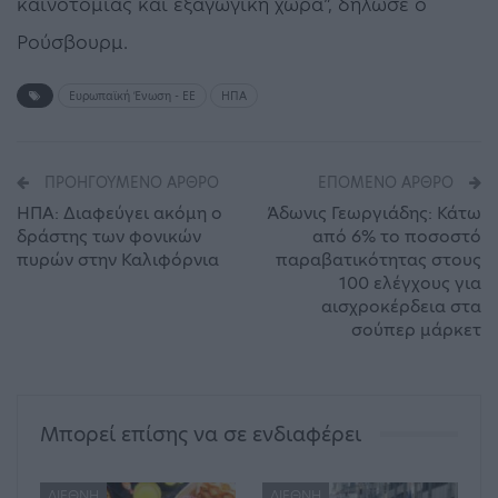
καινοτομίας και εξαγωγική χώρα”, δήλωσε ο
Ρούσβουρμ.
Ευρωπαϊκή Ένωση - ΕΕ
ΗΠΑ
ΠΡΟΗΓΟΎΜΕΝΟ ΆΡΘΡΟ
ΕΠΌΜΕΝΟ ΆΡΘΡΟ
ΗΠΑ: Διαφεύγει ακόμη ο
Άδωνις Γεωργιάδης: Κάτω
δράστης των φονικών
από 6% το ποσοστό
πυρών στην Καλιφόρνια
παραβατικότητας στους
100 ελέγχους για
αισχροκέρδεια στα
σούπερ μάρκετ
Μπορεί επίσης να σε ενδιαφέρει
ΔΙΕΘΝΉ
ΔΙΕΘΝΉ