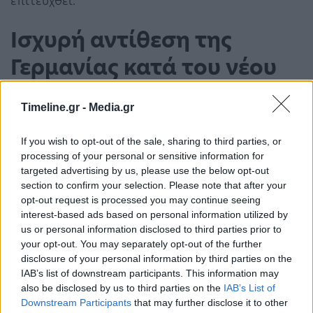
επιτευχθεί.
Ισχυρή αντίθεση της
Γερμανίας κατά του νέου
χρέους
Timeline.gr -
Media.gr
Η πρόταση της Επιτροπής για ένα περαιτέρω
If you wish to opt-out of the sale, sharing to third parties, or
ταμείο χρέους της ΕΕ συνάντησε σφοδρή
processing of your personal or sensitive information for
targeted advertising by us, please use the below opt-out
αντίδραση σε αρκετά κράτη μέλη, κυρίως στη
section to confirm your selection. Please note that after your
Γερμανία. Ο Γερμανός υπουργός Οικονομικών
opt-out request is processed you may continue seeing
interest-based ads based on personal information utilized by
Κρίστιαν Λίντνερ (FDP) απορρίπτει αυστηρά το
us or personal information disclosed to third parties prior to
νέο κοινοτικό χρέος.
your opt-out. You may separately opt-out of the further
disclosure of your personal information by third parties on the
IAB’s list of downstream participants. This information may
Ο Μισέλ παρουσίασε τώρα την πρότασή του για
also be disclosed by us to third parties on the
IAB’s List of
την ΕΤΕπ ως μια “ρεαλιστική” εναλλακτική λύση.
Downstream Participants
that may further disclose it to other