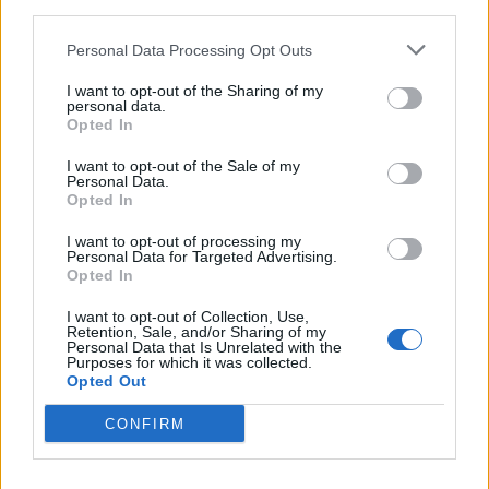
third parties.
Κανένα κράτος δεν πρέπει να υποχρεωθεί να
Personal Data Processing Opt Outs
συμμετάσχει. Ήταν πιθανό ότι μεμονωμένα
I want to opt-out of the Sharing of my
πρόθυμα κράτη θα προχωρούσαν μαζί με την
personal data.
Opted In
ΕΤΕπ.
I want to opt-out of the Sale of my
Personal Data.
Λαμβάνοντας υπόψη τις επιφυλάξεις σε
Opted In
ορισμένες πρωτεύουσες, ο Μισέλ δεν βλέπει το
I want to opt-out of processing my
Personal Data for Targeted Advertising.
ταμείο κυριαρχίας ως βραχυπρόθεσμη λύση. Η
Opted In
εφαρμογή θα πάρει χρόνο, είπε. “Αλλά θα πρέπει
I want to opt-out of Collection, Use,
Retention, Sale, and/or Sharing of my
να λάβουμε μια απόφαση επί της αρχής το
Personal Data that Is Unrelated with the
Purposes for which it was collected.
συντομότερο δυνατό”. Επειδή η ΕΕ χρειάζεται ένα
Opted Out
στρατηγικό μέσο για τον πράσινο
CONFIRM
μετασχηματισμό της οικονομίας.