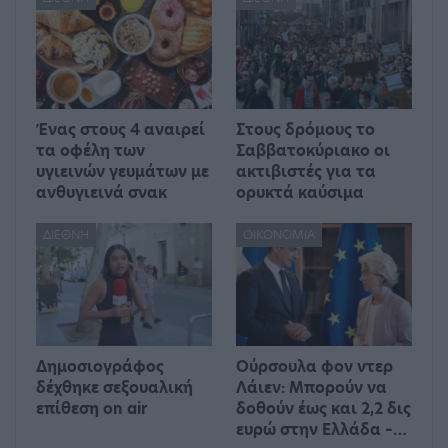
Ένας στους 4 αναιρεί
Στους δρόμους το
τα οφέλη των
Σαββατοκύριακο οι
υγιεινών γευμάτων με
ακτιβιστές για τα
ανθυγιεινά σνακ
ορυκτά καύσιμα
ΔΙΕΘΝΉ
ΟΙΚΟΝΟΜΊΑ
Δημοσιογράφος
Ούρσουλα φον ντερ
δέχθηκε σεξουαλική
Λάιεν: Μπορούν να
επίθεση on air
δοθούν έως και 2,2 δις
ευρώ στην Ελλάδα –…