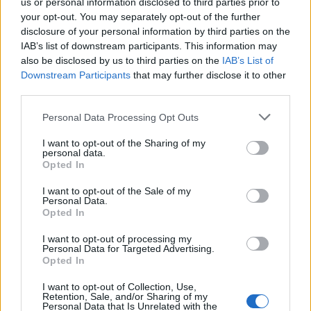
us or personal information disclosed to third parties prior to
Κι αυτό γιατί πριν από περίπου μια εβδομάδα
η
your opt-out. You may separately opt-out of the further
disclosure of your personal information by third parties on the
μητέρα της πέθανε
και τώρα ο
Ντάνι
IAB’s list of downstream participants. This information may
also be disclosed by us to third parties on the
IAB’s List of
Άλβες
καταλήγει σε φυλακή
Downstream Participants
that may further disclose it to other
στη
Βαρκελώνη
μετά την
καταγγελία
που έκανε
third parties.
νεαρή κοπέλα για
σεξουαλική επίθεση
από τον
Personal Data Processing Opt Outs
διεθνή άσο σε μπαρ.
I want to opt-out of the Sharing of my
personal data.
Opted In
Η Ισπανίδα σύζυγος του
Ντάνι Άλβες
με μήνυμά
I want to opt-out of the Sale of my
της στο
Instagram
ζήτησε να σεβαστούν την
Personal Data.
Opted In
ιδιωτικότητα της αυτή την δύσκολη περίοδο.
I want to opt-out of processing my
Personal Data for Targeted Advertising.
«Ζητώ από τα μέσα ενημέρωσης που βρίσκονται
Opted In
έξω από το σπίτι μου να σεβαστούν την
I want to opt-out of Collection, Use,
Retention, Sale, and/or Sharing of my
ιδιωτικότητά μου αυτή τη στιγμή. Η μητέρα μου
Personal Data that Is Unrelated with the