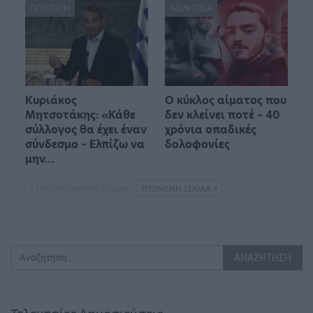
ΠΟΛΙΤΙΚΉ
ΑΘΛΗΤΙΚΆ
Κυριάκος
Ο κύκλος αίματος που
Μητσοτάκης: «Κάθε
δεν κλείνει ποτέ – 40
σύλλογος θα έχει έναν
χρόνια οπαδικές
σύνδεσμο – Ελπίζω να
δολοφονίες
μην…
ΠΡΟΗΓΟΎΜΕΝΗ ΣΕΛΊΔΑ
ΕΠΌΜΕΝΗ ΣΕΛΊΔΑ