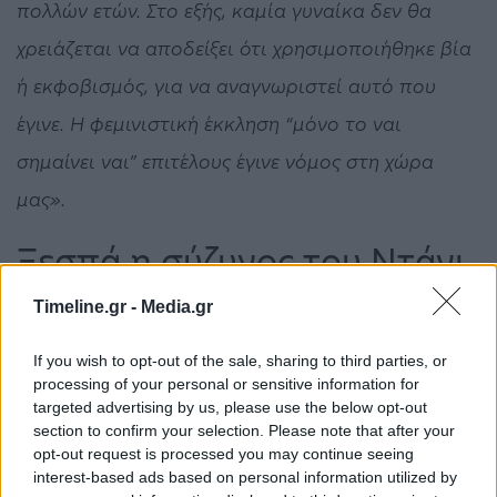
πολλών ετών. Στο εξής, καμία γυναίκα δεν θα
χρειάζεται να αποδείξει ότι χρησιμοποιήθηκε βία
ή εκφοβισμός, για να αναγνωριστεί αυτό που
έγινε. Η φεμινιστική έκκληση “μόνο το ναι
σημαίνει ναι” επιτέλους έγινε νόμος στη χώρα
μας».
Ξεσπά η σύζυγος του Ντάνι
Άλβες
Timeline.gr -
Media.gr
Ο
Ντάνι Άλβες
συνελήφθη έπειτα
If you wish to opt-out of the sale, sharing to third parties, or
processing of your personal or sensitive information for
από
καταγγελία για σεξουαλική επίθεση
και το
targeted advertising by us, please use the below opt-out
δικαστήριο αποφάσισε την προφυλάκισή του.
section to confirm your selection. Please note that after your
opt-out request is processed you may continue seeing
Και τώρα η σύζυγός του, ζει το δικό της δράμα.
interest-based ads based on personal information utilized by