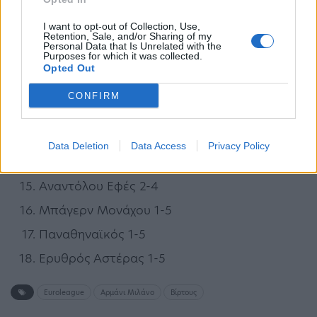
Άλμπα Βερολίνου 3-3
I want to opt-out of Collection, Use,
Retention, Sale, and/or Sharing of my
Ρεάλ Μαδρίτης 3-3
Personal Data that Is Unrelated with the
Purposes for which it was collected.
Βαλένθια 3-3
Opted Out
Ζαλγκίρις 3-3
CONFIRM
Βιλερμπάν 3-3
Αρμάνι Μιλάνο 3-4
Data Deletion
Data Access
Privacy Policy
Βίρτους Μπολόνια 3-4
Αναντόλου Εφές 2-4
Μπάγερν Μονάχου 1-5
Παναθηναϊκός 1-5
Ερυθρός Αστέρας 1-5
Euroleague
Αρμάνι Μιλάνο
Βίρτους