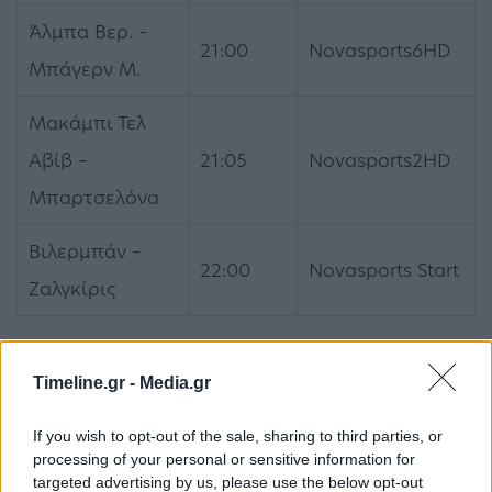
Άλμπα Βερ. –
21:00
Novasports6HD
Μπάγερν Μ.
Μακάμπι Τελ
Αβίβ –
21:05
Novasports2HD
Μπαρτσελόνα
Βιλερμπάν –
22:00
Novasports Start
Ζαλγκίρις
Παρασκευή 11 Νοεμβρίου
Timeline.gr -
Media.gr
ΑΓΩΝΑΣ
ΩΡΑ
ΚΑΝΑΛΙ
If you wish to opt-out of the sale, sharing to third parties, or
processing of your personal or sensitive information for
Παναθηναϊκός –
targeted advertising by us, please use the below opt-out