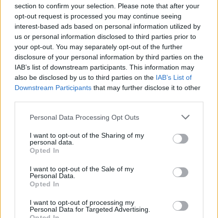
21:30
section to confirm your selection. Please note that after your
Μπασκόνια
opt-out request is processed you may continue seeing
interest-based ads based on personal information utilized by
Βαλένθια –
us or personal information disclosed to third parties prior to
22:00
your opt-out. You may separately opt-out of the further
Μονακό
disclosure of your personal information by third parties on the
IAB’s list of downstream participants. This information may
also be disclosed by us to third parties on the
IAB’s List of
Η ΒΑΘΜΟΛΟΓΙΑ
Downstream Participants
that may further disclose it to other
third parties.
Φενέρμπαχτσε 5-1
Personal Data Processing Opt Outs
Μονακό 5-1
I want to opt-out of the Sharing of my
personal data.
Μπασκόνια 4-2
Opted In
Μπαρτσελόνα 4-2
I want to opt-out of the Sale of my
Personal Data.
Ολυμπιακός 4-2
Opted In
Μακάμπι Τελ Αβίβ 4-2
I want to opt-out of processing my
Personal Data for Targeted Advertising.
Παρτιζάν 3-3
Opted In