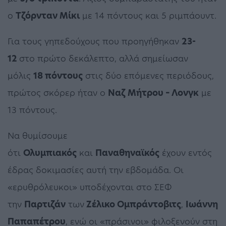
ο
Τζόρνταν Μίκι
με 14 πόντους και 5 ριμπάουντ.
Για τους γηπεδούχους που προηγήθηκαν
23-
12
στο πρώτο δεκάλεπτο, αλλά σημείωσαν
μόλις
18 πόντους
στις δύο επόμενες περιόδους,
πρώτος σκόρερ ήταν ο
Ναζ Μήτρου – Λονγκ
με
13 πόντους.
Να θυμίσουμε
ότι
Ολυμπιακός
και
Παναθηναϊκός
έχουν εντός
έδρας δοκιμασίες αυτή την εβδομάδα. Οι
«ερυθρόλευκοι» υποδέχονται στο ΣΕΦ
την
Παρτιζάν
των
Ζέλικο Ομπράντοβιτς
,
Ιωάννη
Παπαπέτρου
, ενώ οι «πράσινοι» φιλοξενούν στη