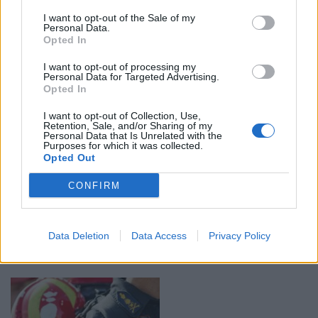
«Το θέατρο τότε θεωρούταν κακό. Να πας σε τέτοιο
πρόστυχο επάγγελμα;» ανέφερε η ηθοποιός
I want to opt-out of the Sale of my
Personal Data.
Opted In
I want to opt-out of processing my
Personal Data for Targeted Advertising.
Opted In
I want to opt-out of Collection, Use,
Retention, Sale, and/or Sharing of my
Personal Data that Is Unrelated with the
Purposes for which it was collected.
Δράμα: Την οικογένεια του αδικοχαμένου
Opted Out
πιλότου Ευστάθιου Τσιτλακίδη επισκέφθηκε ο
Ανδρουλάκης
CONFIRM
19:25 - 19 Φεβρουαρίου 2023
O πρόεδρος του ΠΑΣΟΚ εξέφρασε τα θερμά του
Data Deletion
Data Access
Privacy Policy
συλλυπητήρια στους γονείς του πιλότου Στάθη
Τσιτλακίδη και άφησε λίγα λουλούδια στον τάφο του