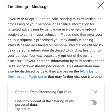
Γιώργος Λιάγκας για τη σύγκρουση τρένων
Timeline.gr -
Media.gr
στα Τέμπη: «Είναι δραματικά τα πράγματα –
Είμαστε πάρα…
If you wish to opt-out of the sale, sharing to third parties, or
11:33 - 1 Μαρτίου 2023
processing of your personal or sensitive information for
«Είναι δραματικά τα πράγματα. Είμαστε πάρα πολύ
targeted advertising by us, please use the below opt-out
λυπημένοι και στενοχωρημένοι για όλα αυτά που
section to confirm your selection. Please note that after your
γίνονται αλλά πρέπει να τα περιμένουμε»
opt-out request is processed you may continue seeing
interest-based ads based on personal information utilized by
us or personal information disclosed to third parties prior to
your opt-out. You may separately opt-out of the further
disclosure of your personal information by third parties on the
IAB’s list of downstream participants. This information may
also be disclosed by us to third parties on the
IAB’s List of
Downstream Participants
that may further disclose it to other
third parties.
Κάτια Δανδουλάκη: Όταν είπα στους γονείς
Personal Data Processing Opt Outs
μου ότι θα πάω σε δραματική, ο μπαμπάς μου
έβαλε τα κλάματα…
I want to opt-out of the Sharing of my
personal data.
19:35 - 20 Φεβρουαρίου 2023
Opted In