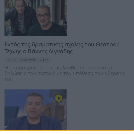
Εκτός της δραματικής σχολής του Θεάτρου
Τέχνης ο Γιάννης Λιγνάδης
12:32 - 3 Μαρτίου 2023
Η απομάκρυνσή του ακολουθεί τις πρόσφατες
δηλώσεις του σχετικά με την υπόθεση του αδερφού
του