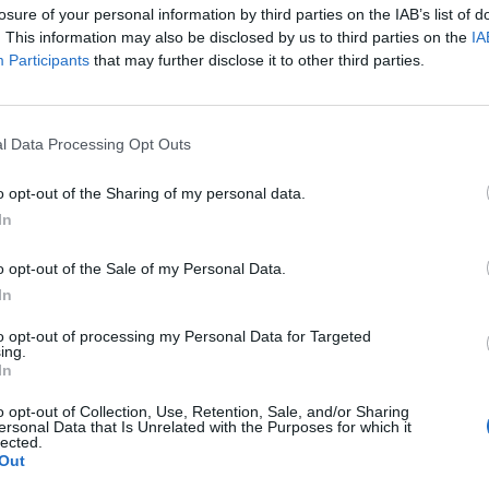
losure of your personal information by third parties on the IAB’s list of
. This information may also be disclosed by us to third parties on the
IA
Participants
that may further disclose it to other third parties.
ια τις μάσκες στα σχολεία
ώτημα για το αν θα έπρεπε να επιστρέψουν
l Data Processing Opt Outs
τη στιγμή
«δεν προβλέπεται κάτι τέτοιο»
.
«Η
o opt-out of the Sharing of my personal data.
 επακόλουθο της πίεσης στο σύστημα υγείας.
In
στο πλαίσιο της ατομικής ευθύνης. Δεν
o opt-out of the Sale of my Personal Data.
γμής. Είμαστε μακριά από αυτό. Δεν υπάρχει
In
πεται»
.
to opt-out of processing my Personal Data for Targeted
ing.
In
ξαρση, σημειώνοντας χαρακτηριστικά ότι
o opt-out of Collection, Use, Retention, Sale, and/or Sharing
ς γρίπης. Σύμφωνα με τα δικά μου μοντέλα, δεν
ersonal Data that Is Unrelated with the Purposes for which it
lected.
ωση».
Out