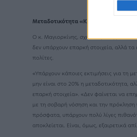
Μεταδοτικότητα «Κράκεν»
Ο κ. Μαγιορκίνης, σχετικά με τη μεταδ
δεν υπάρχουν επαρκή στοιχεία, αλλά τα
πολίτες.
«Υπάρχουν κάποιες εκτιμήσεις για τη με
μην είναι στο 20% η μεταδοτικότητα, αλ
επαρκή στοιχεία». «Δεν φαίνεται να επ
με τη σοβαρή νόσηση και την πρόκληση θ
πρόσφατα, υπάρχουν πολύ λίγες πιθανότ
αποκλείεται. Είναι, όμως, εξαιρετικά α