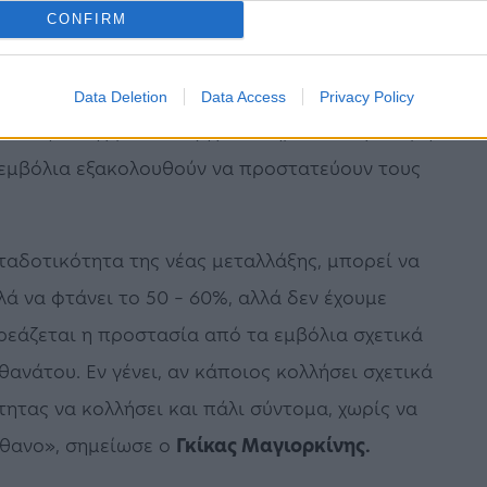
CONFIRM
Data Deletion
Data Access
Privacy Policy
οτικότητα της μετάλλαξης, επισήμανε πως ακόμη
 εμβόλια εξακολουθούν να προστατεύουν τους
ταδοτικότητα της νέας μεταλλάξης, μπορεί να
λά να φτάνει το 50 – 60%, αλλά δεν έχουμε
ηρεάζεται η προστασία από τα εμβόλια σχετικά
ανάτου. Εν γένει, αν κάποιος κολλήσει σχετικά
ητας να κολλήσει και πάλι σύντομα, χωρίς να
πίθανο», σημείωσε ο
Γκίκας Μαγιορκίνης.