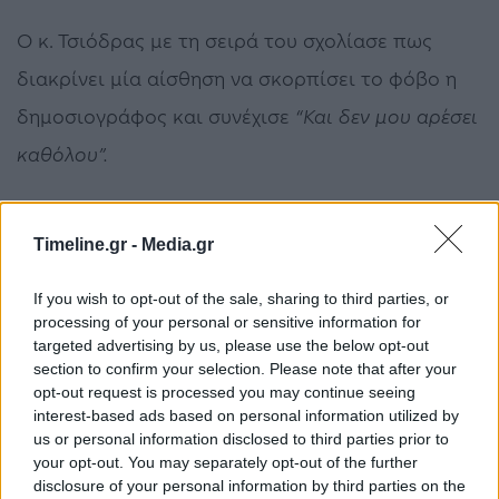
Ο κ. Τσιόδρας με τη σειρά του σχολίασε πως
διακρίνει μία αίσθηση να σκορπίσει το φόβο η
δημοσιογράφος και συνέχισε
“Και δεν μου αρέσει
καθόλου”.
Timeline.gr -
Media.gr
If you wish to opt-out of the sale, sharing to third parties, or
ΠΡΟΗΓΟΎΜΕΝΟ ΆΡΘΡΟ
ΕΠΌΜΕΝΟ ΆΡΘΡΟ
processing of your personal or sensitive information for
Κορωνοϊός: Την επιβολή
Κικίλιας για κορωνοϊό:
targeted advertising by us, please use the below opt-out
καραντίνας για τη Νέα
«Στις 15 Απριλίου θα
section to confirm your selection. Please note that after your
Υόρκη εξετάζει ο Τραμπ
δούμε πώς έχουν
opt-out request is processed you may continue seeing
αποδώσει τα μέτρα που
interest-based ads based on personal information utilized by
πήραμε»
us or personal information disclosed to third parties prior to
your opt-out. You may separately opt-out of the further
disclosure of your personal information by third parties on the