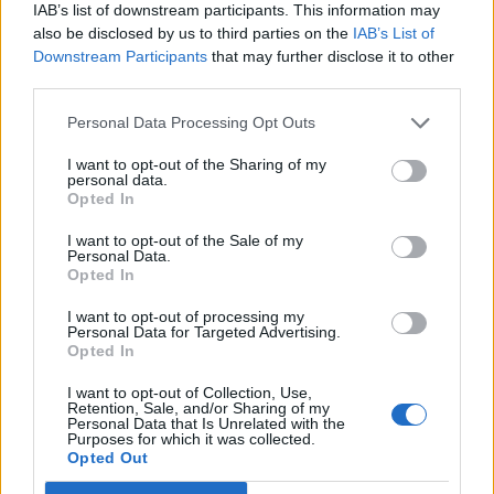
IAB’s list of downstream participants. This information may
Μπορεί επίσης να σε ενδιαφέρει
also be disclosed by us to third parties on the
IAB’s List of
Downstream Participants
that may further disclose it to other
third parties.
HISTORY & CULTURE
TECH & SCIENCE
Personal Data Processing Opt Outs
I want to opt-out of the Sharing of my
personal data.
Opted In
Το νέο Θέατρο του
Τσαντραγιάν 3: Η
I want to opt-out of the Sale of my
Personal Data.
Λυκαβηττού
Ινδία γράφει ιστορία-
Opted In
«αποκαλύπτεται»
Πρώτη επιτυχημένη
προσεδάφιση στον
I want to opt-out of processing my
νότιο πόλο…
Personal Data for Targeted Advertising.
Opted In
ΔΙΕΘΝΉ
ΕΛΛΆΔΑ
I want to opt-out of Collection, Use,
Retention, Sale, and/or Sharing of my
Personal Data that Is Unrelated with the
Purposes for which it was collected.
Opted Out