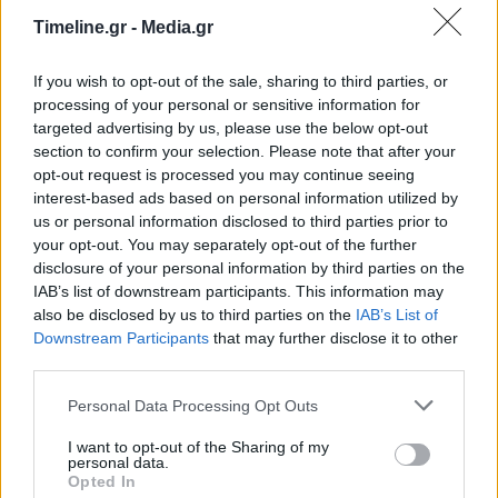
Timeline.gr -
Media.gr
«Ανακυκλώνω – Αλλάζω συσκευή»: Επιδότηση
If you wish to opt-out of the sale, sharing to third parties, or
και για επιχειρήσεις
processing of your personal or sensitive information for
targeted advertising by us, please use the below opt-out
11:11 - 12 Απριλίου 2023
section to confirm your selection. Please note that after your
Οι δράσεις αφορούν στην αντικατάσταση
opt-out request is processed you may continue seeing
συστημάτων θέρμανσης και ψύξης και εξοπλισμού
interest-based ads based on personal information utilized by
ειδικά σε επιχειρήσεις και στην ανακύκλωση των
us or personal information disclosed to third parties prior to
αποσυρόμενων συσκευών μέσω συστήματος
your opt-out. You may separately opt-out of the further
εναλλακτικής διαχείρισης και ανακύκλωσης από
πιστοποιημένους φορείς
disclosure of your personal information by third parties on the
IAB’s list of downstream participants. This information may
also be disclosed by us to third parties on the
IAB’s List of
Downstream Participants
that may further disclose it to other
third parties.
Personal Data Processing Opt Outs
I want to opt-out of the Sharing of my
personal data.
Opted In
Άτομα με αναπηρία: Τα 10 επιδόματα με τα