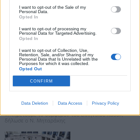
οποία θα ενισχυθούν 200.000 πολίτες – Πότε
I want to opt-out of the Sale of my
θα…
Personal Data.
Opted In
08:45 - 5 Απριλίου 2023
Πρόκειται να αυξηθούν κατά 8%
I want to opt-out of processing my
Personal Data for Targeted Advertising.
Opted In
I want to opt-out of Collection, Use,
Retention, Sale, and/or Sharing of my
Personal Data that Is Unrelated with the
Purposes for which it was collected.
Opted Out
CONFIRM
Βουλή: Ψηφίστηκε από την Ολομέλεια ο
«Κώδικας Μετανάστευσης» (Βίντεο)
Data Deletion
Data Access
Privacy Policy
22:57 - 29 Μαρτίου 2023
«Υπηρετούμε το συμφέρον του ελληνικού λαού»,
δήλωσε ο Ν. Μηταράκης