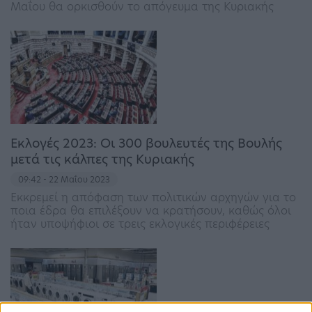
Μαΐου θα ορκισθούν το απόγευμα της Κυριακής
Εκλογές 2023: Οι 300 βουλευτές της Βουλής
μετά τις κάλπες της Κυριακής
09:42 - 22 Μαΐου 2023
Εκκρεμεί η απόφαση των πολιτικών αρχηγών για το
ποια έδρα θα επιλέξουν να κρατήσουν, καθώς όλοι
ήταν υποψήφιοι σε τρεις εκλογικές περιφέρειες