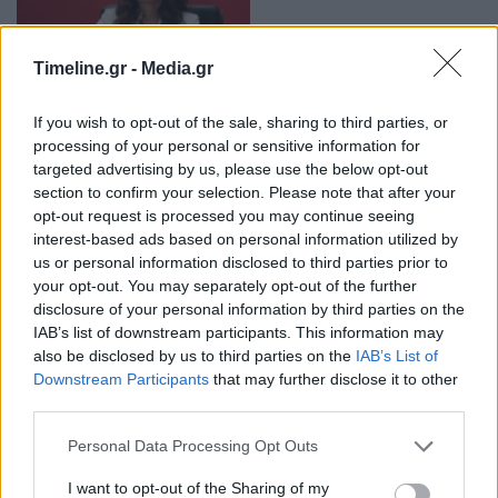
Timeline.gr -
Media.gr
Τσαπανίδου: Να απαντήσει ο κ. Μητσοτάκης
If you wish to opt-out of the sale, sharing to third parties, or
αν θα είναι υποψήφια η κ. Νικολάου
processing of your personal or sensitive information for
targeted advertising by us, please use the below opt-out
14:22 - 20 Φεβρουαρίου 2023
section to confirm your selection. Please note that after your
Η εκπρόσωπος Τύπου του ΣΥΡΙΖΑ, Πόπη Τσαπανίδου,
opt-out request is processed you may continue seeing
απάντησε σε όσα ανέφερε ο κυβερνητικός
interest-based ads based on personal information utilized by
εκπρόσωπος για την υπόθεση της Σοφίας Νικολάου
us or personal information disclosed to third parties prior to
your opt-out. You may separately opt-out of the further
disclosure of your personal information by third parties on the
IAB’s list of downstream participants. This information may
also be disclosed by us to third parties on the
IAB’s List of
Downstream Participants
that may further disclose it to other
third parties.
Personal Data Processing Opt Outs
Σταματίνα Τσιμτσιλή: Η Πόπη Τσαπανίδου την
πάτησε (Βίντεο)
I want to opt-out of the Sharing of my