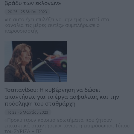
βράδυ των εκλογών»
20:25 - 25 Μαΐου 2023
«Γι’ αυτό έχει επιλέξει να μην εμφανιστεί στα
κανάλια τις μέρες αυτές» συμπλήρωσε ο
παρουσιαστής
Τσαπανίδου: Η κυβέρνηση να δώσει
απαντήσεις για τα έργα ασφαλείας και την
πρόσληψη του σταθμάρχη
16:23 - 6 Μαρτίου 2023
«Προκύπτουν κρίσιμα ερωτήματα που ζητούν
επιτακτικά απαντήσεις» τόνισε η εκπρόσωπος Τύπου
του ΣΥΡΙΖΑ – ΠΣ