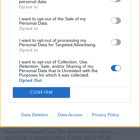
personal data.
18:41 - 18 Φεβρουαρίου 2023
Opted In
«Θα με συγκινούσε να παρουσιάσω ένα δελτίο
I want to opt-out of the Sale of my
ειδήσεων αλλά αυτό που κάνω τώρα μου αρέσει και
Personal Data.
είμαι 100% αυτό που είμαι εγώ»
Opted In
I want to opt-out of processing my
Personal Data for Targeted Advertising.
Opted In
I want to opt-out of Collection, Use,
Retention, Sale, and/or Sharing of my
Personal Data that Is Unrelated with the
Purposes for which it was collected.
Opted Out
Τσαπανίδου: Το «πρόεδρε, έλα με φόρα», μου
CONFIRM
βγήκε μέσα από τον ενθουσιασμό της στιγμής
– Γέλασα…
08:59 - 13 Φεβρουαρίου 2023
Data Deletion
Data Access
Privacy Policy
«Από τη μια μας ξινίζουν οι αυθόρμητες στιγμές των
δημοσίων προσώπων και από την άλλη
παραπονιόμαστε για τον ξύλινο λόγο τους»,
σχολιάζει η εκπρόσωπος Τύπου του ΣΥΡΙΖΑ